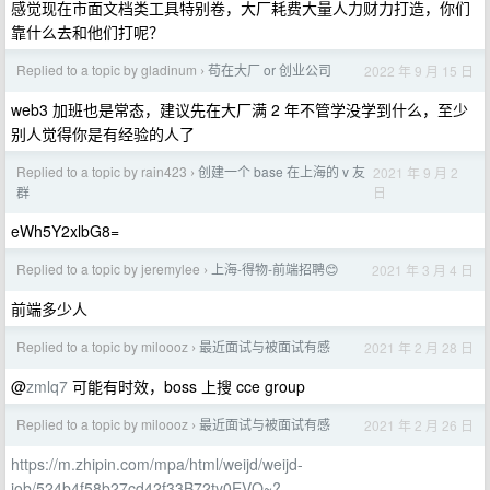
感觉现在市面文档类工具特别卷，大厂耗费大量人力财力打造，你们
靠什么去和他们打呢？
Replied to a topic by gladinum
苟在大厂 or 创业公司
2022 年 9 月 15 日
›
web3 加班也是常态，建议先在大厂满 2 年不管学没学到什么，至少
别人觉得你是有经验的人了
Replied to a topic by rain423
创建一个 base 在上海的 v 友
2021 年 9 月 2
›
日
群
eWh5Y2xlbG8=
Replied to a topic by jeremylee
上海-得物-前端招聘😊
2021 年 3 月 4 日
›
前端多少人
Replied to a topic by miloooz
最近面试与被面试有感
2021 年 2 月 28 日
›
@
zmlq7
可能有时效，boss 上搜 cce group
Replied to a topic by miloooz
最近面试与被面试有感
2021 年 2 月 26 日
›
https://m.zhipin.com/mpa/html/weijd/weijd-
job/524b4f58b27cd42f33B72ty0EVQ~?