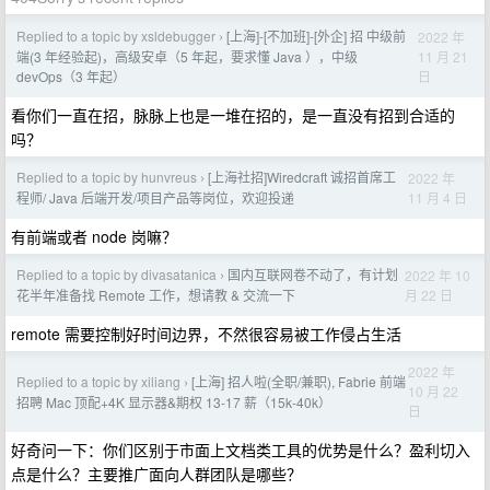
Replied to a topic by xsldebugger
[上海]-[不加班]-[外企] 招 中级前
2022 年
›
11 月 21
端(3 年经验起)，高级安卓（5 年起，要求懂 Java ），中级
日
devOps（3 年起）
看你们一直在招，脉脉上也是一堆在招的，是一直没有招到合适的
吗？
Replied to a topic by hunvreus
[上海社招]Wiredcraft 诚招首席工
2022 年
›
11 月 4 日
程师/ Java 后端开发/项目产品等岗位，欢迎投递
有前端或者 node 岗嘛？
Replied to a topic by divasatanica
国内互联网卷不动了，有计划
2022 年 10
›
月 22 日
花半年准备找 Remote 工作，想请教 & 交流一下
remote 需要控制好时间边界，不然很容易被工作侵占生活
2022 年
Replied to a topic by xiliang
[上海] 招人啦(全职/兼职), Fabrie 前端
›
10 月 22
招聘 Mac 顶配+4K 显示器&期权 13-17 薪（15k-40k）
日
好奇问一下：你们区别于市面上文档类工具的优势是什么？盈利切入
点是什么？主要推广面向人群团队是哪些？