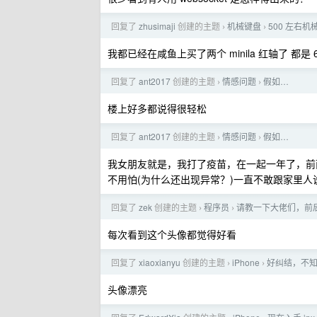
回复了
zhusimaji
创建的主题
机械键盘
500 左右
›
›
我都已经在咸鱼上买了两个 minila 红轴了 都是 6
回复了
ant2017
创建的主题
情感问题
假如…
›
›
楼上好多都说得很轻松
回复了
ant2017
创建的主题
情感问题
假如…
›
›
我女朋友就是，我打了疫苗，在一起一年了，前
不用怕(为什么还出现异常？)一直不敢跟家里人
回复了
zek
创建的主题
程序员
请教一下大佬们，前
›
›
每次看到这个头像都觉得好看
回复了
xiaoxianyu
创建的主题
iPhone
好纠结，不知道要
›
›
头像漂亮