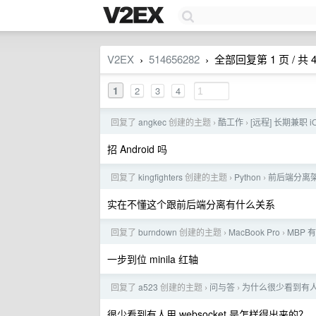
V2EX
514656282
全部回复第 1 页 / 共 
›
›
1
2
3
4
回复了
angkec
创建的主题
酷工作
[远程] 长期兼职 iO
›
›
招 Android 吗
回复了
kingfighters
创建的主题
Python
前后端分离
›
›
实在不懂这个跟前后端分离有什么关系
回复了
burndown
创建的主题
MacBook Pro
MBP
›
›
一步到位 minila 红轴
回复了
a523
创建的主题
问与答
为什么很少看到有人用 
›
›
很少看到有人用 websocket 是怎样得出来的？