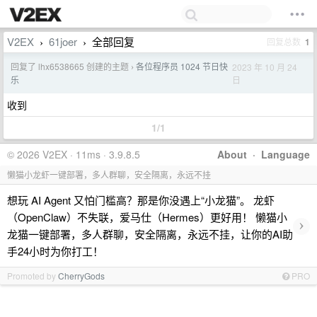
V2EX
61joer
全部回复
回复总数
1
›
›
回复了 lhx6538665 创建的主题
各位程序员 1024 节日快
2023 年 10 月 24
›
日
乐
收到
1/1
© 2026 V2EX · 11ms · 3.9.8.5
About
·
Language
懒猫小龙虾一键部署，多人群聊，安全隔离，永远不挂
想玩 AI Agent 又怕门槛高？那是你没遇上“小龙猫”。 龙虾
（OpenClaw）不失联，爱马仕（Hermes）更好用！ 懒猫小
›
龙猫一键部署，多人群聊，安全隔离，永远不挂，让你的AI助
手24小时为你打工！
Promoted by
CherryGods
PRO