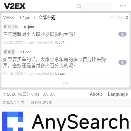
V2EX
61joer
全部主题
主题总数
2
›
›
职场话题
•
61joer
三年两跳对个人职业发展影响大吗？
6
Oct 26, 2023 • Lastly replied by
ll0504
问与答
•
61joer
如果要买车的话，大家会拿年薪的多少百分比来购
6
买，全款还是首付多少百分比的呢？
Oct 19, 2023 • Lastly replied by
jaswer
1/1
© 2026 V2EX · 8ms · 3.9.8.5
About
·
Language
隐私安全无忧，一站式多源搜索