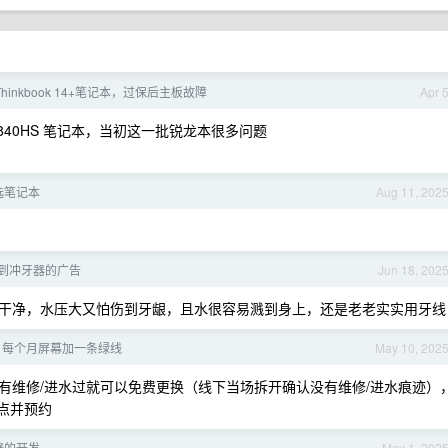
hinkbook 14+笔记本，过保后主板故障
Apr 
40HS 笔记本，当初这一批锐龙本很多问题
选笔记本
Aug 11, 202
到冲牙器的广告
Jun 18, 202
干净，水压大又怕伤到牙龈，且水很容易溅到身上，还是老老实实用牙线
后，每个月屏幕加一条绿线
May 10, 202
有维修/进水过就可以免费更换（线下当场拆开确认没有维修/进水痕迹）
后点并预约
器的开发
May 1, 202