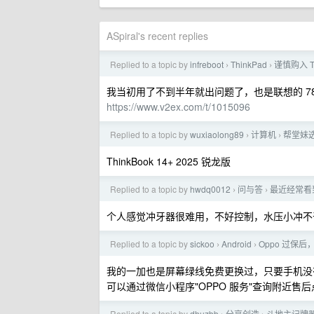
ASpiral's recent replies
Replied to a topic by
infreboot
ThinkPad
谨慎购入 T
›
›
我当初用了不到半年就出问题了，也是联想的 78
https://www.v2ex.com/t/1015096
Replied to a topic by
wuxiaolong89
计算机
帮堂妹
›
›
ThinkBook 14+ 2025 锐龙版
Replied to a topic by
hwdq0012
问与答
最近经常看
›
›
个人感觉冲牙器很难用，不好控制，水压小冲不
Replied to a topic by
sickoo
Android
Oppo 过保
›
›
我的一加也是屏幕绿线免费更换过，只要手机没
可以通过微信小程序"OPPO 服务"查询附近售
Replied to a topic by
dhuzbb
分享创造
斗地主记牌