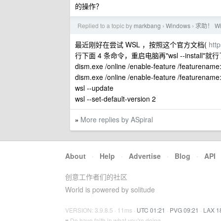
的操作？
Replied to a topic by
markbang
Windows
求助！ Wi
›
›
最近刚好在尝试 WSL ，按照这个官方文档(
htt
行下面 4 条命令，重启电脑再"wsl --install"就
dism.exe /online /enable-feature /featurename
dism.exe /online /enable-feature /featurename:
wsl --update
wsl --set-default-version 2
More replies by ASpiral
»
About
·
Help
·
Advertise
·
Blog
·
API
创意工作者们的社区
World is powered by solitude
VERSION: 3.9.8.5 · 11ms ·
UTC 01:21
·
PVG 09:21
·
LAX 1
♥ Do have faith in what you're doing.