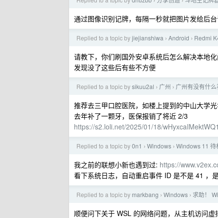
›
›
通过图像识别记牌，每隔一秒就把图片发给后台
Replied to a topic by
jiejianshiwa
Android
Redmi 
›
›
请教下，你们刷国外安卓系统后怎么解决本地化
发现没了这些后有些不方便
Replied to a topic by
sikuu2al
广州
广州有没有什么
›
›
推荐去三甲口腔医院，如楼上提到的中山大学光
去年补了一颗牙，医保报销了将近 2/3
https://s2.loli.net/2025/01/18/wHyxcaIMektWQ
Replied to a topic by
0n1
Windows
Windows 1
›
›
我之前的联想小新也遇到过:
https://www.v2ex.
看下系统日志，自动重启事件 ID 是不是 41
Replied to a topic by
markbang
Windows
求助！ Wi
›
›
顺便问下关于 WSL 的网络问题，从主机访问