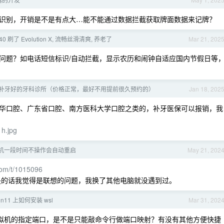
识别，开销是不是有点大…能不能通过数据拦截获取牌面数据来记牌？
K40 刷了 Evolution X, 流畅丝滑清爽, 养老了
Mar 21, 202
问题？如电话短信标识/自动拦截，显示农历和闹钟自适应国内节假日等
补牙好的牙科诊所（价格正常，最好不用提前很久预约的）
Jan 18, 202
华口腔、广东省口腔、南方医科大学口腔之类的，补牙医保可以报销，我
1h.jpg
1 待机一段时间不操作会自动重启
May 21, 202
com/t/1015096
 ，是的话我觉得是联想的问题，我换了其他电脑就没遇到过。
n11 上如何安装 wsl
Mar 31, 202
虚拟机的指定端口，是不是只能敲命令行做端口映射？有没有其他方便快捷