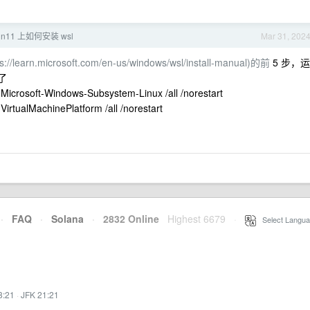
n11 上如何安装 wsl
Mar 31, 202
ps://learn.microsoft.com/en-us/windows/wsl/install-manual)的前
5 步，运
行了
:Microsoft-Windows-Subsystem-Linux /all /norestart
VirtualMachinePlatform /all /norestart
·
FAQ
·
Solana
·
2832 Online
Highest 6679
·
Select Langua
8:21
·
JFK 21:21