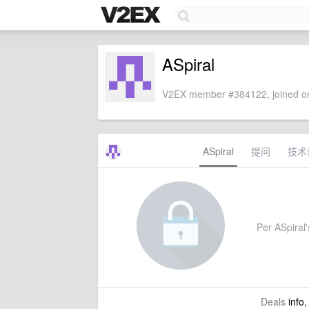
ASpiral
V2EX member #384122, joined on
ASpiral
提问
技术
Per ASpiral's
Deals
info,