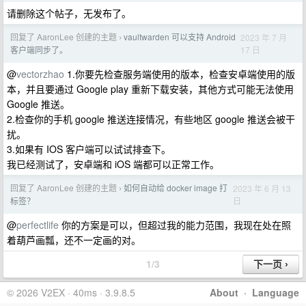
请删除这个帖子，无发布了。
回复了 AaronLee 创建的主题
vaultwarden 可以支持 Android
2023 年 7 月
›
17 日
客户端同步了。
@
vectorzhao
1.你要先检查服务端使用的版本，检查安卓端使用的版
本，并且要通过 Google play 重新下载安装，其他方式可能无法使用
Google 推送。
2.检查你的手机 google 推送连接情况，有些地区 google 推送会被干
扰。
3.如果有 IOS 客户端可以试试排查下。
我已经测试了，安卓端和 iOS 端都可以正常工作。
回复了 AaronLee 创建的主题
如何自动给 docker image 打
2023 年 6 月 13
›
日
标签？
@
perfectlife
你的方案是可以，但超过我的能力范围，我现在处在照
着葫芦画瓢，还不一定画的对。
1/3
© 2026 V2EX · 40ms · 3.9.8.5
About
·
Language