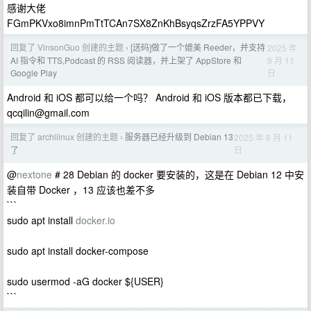
感谢大佬
FGmPKVxo8imnPmTtTCAn7SX8ZnKhBsyqsZrzFA5YPPVY
回复了 VinsonGuo 创建的主题
[送码]做了一个媲美 Reeder，并支持
2025 年
›
9 月 11
AI 指令和 TTS,Podcast 的 RSS 阅读器，并上架了 AppStore 和
日
Google Play
Android 和 iOS 都可以给一个吗？ Android 和 iOS 版本都已下载，
qcqilin@gmail.com
回复了 archliinux 创建的主题
服务器已经升级到 Debian 13
2025 年 8 月 11
›
日
了
@
nextone
# 28 Debian 的 docker 要安装的，这是在 Debian 12 中安
装自带 Docker ，13 应该也差不多
```
sudo apt install
docker.io
sudo apt install docker-compose
sudo usermod -aG docker ${USER}
```