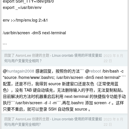
export SSH_TTY=/dev/pts/0
export _=/usr/bin/env
env >>/tmp/env.log 2>&1
/usr/bin/screen -dmS next-terminal
```
回复了 AaronLee 创建的主题
Linux crontab 使用的环境变量如
2023 年 8 月
›
22 日
何与用户变量完全相同 ？
@
huntagain2008
感谢回复，按照你的方法``` @
reboot
/bin/bash -c
"source /home/www/.bashrc; /usr/bin/screen -dmS next-terminal" ```
配置，还是不行，我得到 source 新建窗口还是灰色（正常使用蓝
色），没有 TAB 键自动填充，无法删除输入的字符，无法复制粘贴。
目前解决的方法时机器重启后利用 next-terminal 的快捷指令功能手动
执行```/usr/bin/screen -d -l -m```,再在.bashrc 添加 screen -r 。这样
只要不重启，就可以登录 SSH 自动恢复 source 。
回复了 AaronLee 创建的主题
Linux crontab 使用的环境变量如
2023 年 8 月
›
22 日
何与用户变量完全相同？