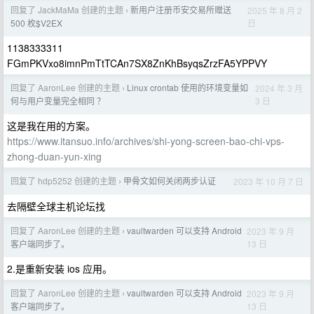
回复了 JackMaMa 创建的主题
新用户注册币安交易所赠送
2025 年 8 月 2
›
日
500 枚$V2EX
1138333311
FGmPKVxo8imnPmTtTCAn7SX8ZnKhBsyqsZrzFA5YPPVY
回复了 AaronLee 创建的主题
Linux crontab 使用的环境变量如
2024 年 3 月
›
3 日
何与用户变量完全相同 ？
这是我在用的方案。
https://www.itansuo.info/archives/shi-yong-screen-bao-chi-vps-
zhong-duan-yun-xing
回复了 hdp5252 创建的主题
甲骨文如何关闭两步认证
2023 年 10 月 7 日
›
去隔壁全球主机论坛找
回复了 AaronLee 创建的主题
vaultwarden 可以支持 Android
2023 年 9 月
›
13 日
客户端同步了。
2.是重新安装 ios 应用。
回复了 AaronLee 创建的主题
vaultwarden 可以支持 Android
2023 年 9 月
›
13 日
客户端同步了。