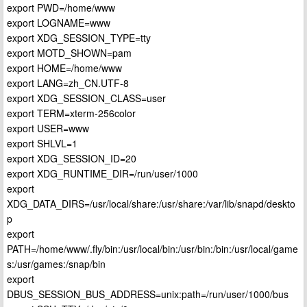
export PWD=/home/www
export LOGNAME=www
export XDG_SESSION_TYPE=tty
export MOTD_SHOWN=pam
export HOME=/home/www
export LANG=zh_CN.UTF-8
export XDG_SESSION_CLASS=user
export TERM=xterm-256color
export USER=www
export SHLVL=1
export XDG_SESSION_ID=20
export XDG_RUNTIME_DIR=/run/user/1000
export
XDG_DATA_DIRS=/usr/local/share:/usr/share:/var/lib/snapd/deskto
p
export
PATH=/home/www/.fly/bin:/usr/local/bin:/usr/bin:/bin:/usr/local/game
s:/usr/games:/snap/bin
export
DBUS_SESSION_BUS_ADDRESS=unix:path=/run/user/1000/bus