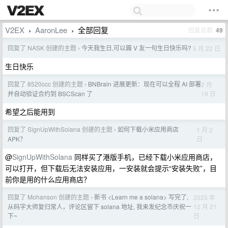
V2EX
AaronLee
全部回复
回复总数
49
›
›
回复了 NASK 创建的主题
今天我生日,可以薅 V 友一句生日快乐吗?
5 月 22 日
›
生日快乐
回复了 8520ccc 创建的主题
BNBrain 进展更新：现在可以全程 AI 部署
2 月
›
19 日
并自动验证合约到 BSCScan 了
希望之后能用到
回复了 SignUpWithSolana 创建的主题
如何下载小米应用商店
1 月 2
›
日
APK？
@
SignUpWithSolana
同样买了港版手机，已经下载小米应用商店，
可以打开，但下载后无法安装应用，一安装就会提示“安装失败”，目
前你是用的什么应用商店？
回复了 Mohanson 创建的主题
新书 <Learn me a solana> 写完了,
2025 年
›
12 月 21
从码字大师复归常人，评论区留下 solana 地址, 我来发纪念币庆祝一
日
下~