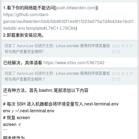
1.看下你的网络能不能访问[
push.bitwarden.com
](
https://github.com/dani-
garcia/vaultwarden/blob/bbd630f1ee8f1f223a075a7d4b424e16cd1
0e6d9/.env.template#L79C1-L79C84
)
2.卸载重新安装应用。
回复了 AaronLee 创建的主题
Linux crontab 使用的环境变量如
2023 年 8 月
›
23 日
何与用户变量完全相同？
已经解决，具体请看
https://www.v2ex.com/t/967242
回复了 AaronLee 创建的主题
Linux crontab 使用的环境变量如
2023 年 8 月
›
23 日
何与用户变量完全相同 ？
还有种方法，首先.bashrc 尾部添加以下内容
```
# 每次 SSH 进入机器都会将环境变量写入.next-terminal.env
env > ~/.next-terminal.env
# 恢复 screen
screen -r
```
脚本修改为