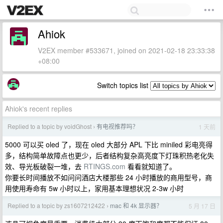
Ahiok
V2EX member #533671, joined on 2021-02-18 23:33:38
+08:00
Switch topics list
Ahiok's recent replies
Replied to a topic by voidGhost
有电视推荐吗？
1 天前
›
5000 可以买 oled 了，现在 oled 大部分 APL 下比 miniled 彩电亮得
多，结构简单故障点也更少，后者结构复杂高亮度下灯珠积热老化失
效、导光板破裂一堆，去
RTINGS.com
看看就知道了。
你要长时间播放不如问问酒店大楼那些 24 小时播放的商用型号，商
用使用寿命有 5w 小时以上，家用基本理想状况 2-3w 小时
Replied to a topic by zs1607212422
mac 和 4k 显示器？
5 月 17 日
›