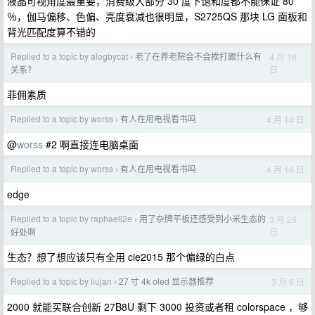
液晶可视角度最重要，消费级大部分 30 度下饱和度都不能保证 80
％，伽马偏移、色偏、亮度衰减也很明显，S2725QS 那块 LG 面板和
背光匹配度算不错的
Replied to a topic by alogbycat
老了在养老院会不会挨打跟什么有
4 月 16
›
日
关系？
菲佣素质
Replied to a topic by worss
有人在用电视看书吗
4 月 14 日
›
@
worss
#2 啊直接连电脑桌面
Replied to a topic by worss
有人在用电视看书吗
4 月 14 日
›
edge
Replied to a topic by raphaell2e
用了杂牌平板还感受到小米生态的
3 月 28
›
日
好处啊
生态？想了想应该只有全用 cie2015 那个偏绿的白点
Replied to a topic by liujan
27 寸 4k oled 显示器推荐
3 月 8 日
›
2000 就能买联合创新 27B8U 剩下 3000 投资或者租 colorspace ，够