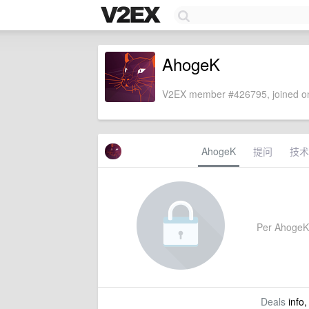
AhogeK
V2EX member #426795, joined on
AhogeK
提问
技术
Per AhogeK's
Deals
info,