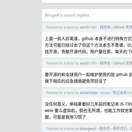
AhogeK's recent replies
Replied to a topic by
sam01101
程序员
GitHub 
›
›
上面一些人好离谱，github 本身不进行特
方法可能已经过去了但这个方法本生不靠谱，比
找开源，贡献开源代码，用户量在那，每天的 Tr
Replied to a topic by
sam01101
程序员
GitHub 
›
›
要开源的和全球用户一起维护使用的就 gith
做下相应的应急措施避免项目没了
Replied to a topic by
advancejar
Linux
笔记本用 Li
›
›
没任何意义，单纯拿着好几年前的笔记本 i5-7300
wine 要么虚拟机，倒也无所谓，也能工作就完事了 现在
服，可能是我用习惯了
Replied to a topic by
shangwuli
程序员
程序员们，
›
›