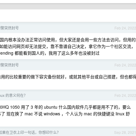
无预警突然封号
Feb 24, 202
殊方式国内根本没办法正常访问使用，但大家还是会用一些方法去访问，但用的
如能访问网页却无法提交，靠不靠谱自己决定，拿它作为一个社区交流，
ending 都能看到国人的，我用了这么多年也没被封过
无预警突然封号
Feb 24, 202
ub 自用的比较重要的做下容灾备份就好，或就其他平台或自己搭建，但也都
nux 的意义何在？
Feb 24, 202
HQ 1050 用了 3 年的 ubuntu 什么国内软件几乎都是用不了的，要么
换了 mac 不说 windows ，个人认为 mac 的快捷键没 linux 舒
如果在卫衣上印一句话，你想印什么？
Sep 28, 202