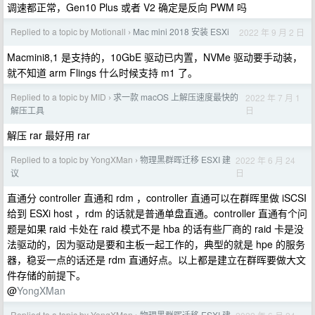
调速都正常，Gen10 Plus 或者 V2 确定是反向 PWM 吗
Replied to a topic by Motionall
Mac mini 2018 安装 ESXi
2022 年 9 月 2 日
›
Macmini8,1 是支持的，10GbE 驱动已内置，NVMe 驱动要手动装，
就不知道 arm Flings 什么时候支持 m1 了。
Replied to a topic by MID
求一款 macOS 上解压速度最快的
2022 年 7 月 1
›
日
解压工具
解压 rar 最好用 rar
Replied to a topic by YongXMan
物理黑群晖迁移 ESXI 建
2022 年 6 月 24
›
日
议
直通分 controller 直通和 rdm ，controller 直通可以在群晖里做 iSCSI
给到 ESXi host ，rdm 的话就是普通单盘直通。controller 直通有个问
题是如果 raid 卡处在 raid 模式不是 hba 的话有些厂商的 raid 卡是没
法驱动的，因为驱动是要和主板一起工作的，典型的就是 hpe 的服务
器，稳妥一点的话还是 rdm 直通好点。以上都是建立在群晖要做大文
件存储的前提下。
@
YongXMan
Replied to a topic by YongXMan
物理黑群晖迁移 ESXI 建