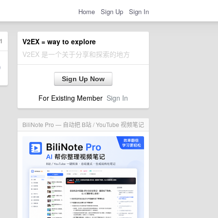
Home
Sign Up
Sign In
1
V2EX = way to explore
V2EX 是一个关于分享和探索的地方
Sign Up Now
For Existing Member
Sign In
BiliNote Pro — 自动把 B站 / YouTube 视频笔记