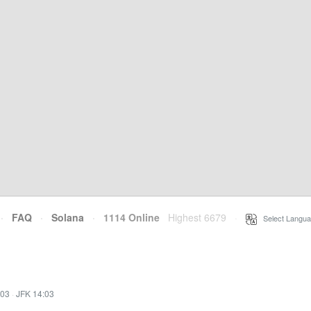
·
FAQ
·
Solana
·
1114 Online
Highest 6679
·
Select Langua
:03
·
JFK 14:03