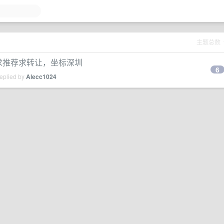
主题总数
p，求推荐求转让，坐标深圳
6
replied by
Alecc1024