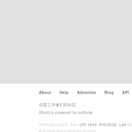
About
·
Help
·
Advertise
·
Blog
·
API
创意工作者们的社区
World is powered by solitude
VERSION: 3.9.8.5 · 8ms ·
UTC 18:03
·
PVG 02:03
·
LAX 11
♥ Do have faith in what you're doing.