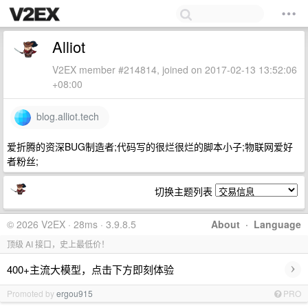
Alliot
V2EX member #214814, joined on 2017-02-13 13:52:06
+08:00
blog.alliot.tech
爱折腾的资深BUG制造者;代码写的很烂很烂的脚本小子;物联网爱好
者粉丝;
切换主题列表
© 2026 V2EX · 28ms · 3.9.8.5
About
·
Language
顶级 AI 接口，史上最低价！
›
400+主流大模型，点击下方即刻体验
Promoted by
ergou915
PRO