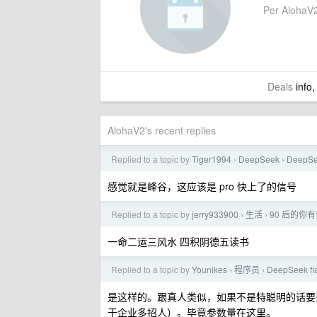
Per AlohaV2'
Deals
info,
AlohaV2's recent replies
Replied to a topic by
Tiger1994
DeepSeek
Deep
›
›
感觉就是峰谷，这应该是 pro 快上了的信号
Replied to a topic by
jerry933900
生活
90 后的你
›
›
一命二运三风水 四积阴德五读书
Replied to a topic by
Younikes
程序员
DeepSeek 
›
›
是这样的。跟真人类似，如果不是特聪明的话要
于企业多招人）。毕竟参数量在这里。