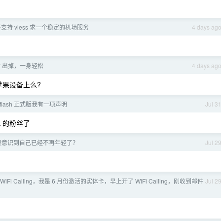
生不支持 vless 求一个稳定的机场服务
4 days ag
Air 出掉，一身轻松
4 days ag
到非苹果设备上么?
-flash 正式版我有一项声明
Jul 3
k 的粉丝了
候意识到自己已经不再年轻了？
Jul 2
 别开 WiFi Calling，我是 6 月份激活的实体卡，早上开了 WiFi Calling，刚收到邮件
Jul 2