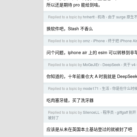
所以还是期待 pro 能给到啥。
Replied to a topic by
hnhertt
机场
由于 surge 原
›
›
换软件吧，Stash 不香么
Replied to a topic by
omz
iPhone
终于把 iPhone 
›
›
问个问题，iphone air 上的 esim 可以转移
Replied to a topic by
MoGeJiEr
DeepSeek
关于 v4
›
›
你知道的，十年前重仓大 A 时我就是 DeepSee
Replied to a topic by
mode171
生活
你是在什么时
›
›
吃肉塞牙缝，买了洗牙器
Replied to a topic by
SilenceLL
程序员
giffgaff
›
›
被封了
应该是从未在英国本土基站登过的就被封了吧