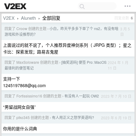
V2EX
Aluneth
全部回复
回复总数
6
›
›
回复了 Croow 创建的主题
小白，昨天平多多下单了个 ns2，有没有啥
3 月 5
›
日
游戏和外设推荐的？
上面说过的就不说了，个人推荐异度神剑系列（ JRPG 类型）；星之
卡比：探索发现；路易吉鬼屋
回复了 MaxSoloware 创建的主题
[抽奖送码] 便签 Pro: MacOS
2024 年 1 月
›
11 日
最锋利的便签笔记
支持一下
1245197868@qq.com
回复了 Fortississimo16 创建的主题
有没有人一起玩 OW2
2023 年 7 月 10 日
›
“男留战网女自强”
回复了 plko345 创建的主题
有人用正义之怒学英语吗?
2023 年 6 月 19 日
›
你用的是什么词典