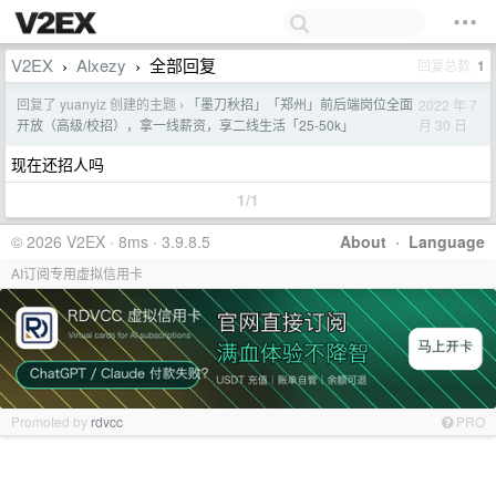
V2EX
Alxezy
全部回复
回复总数
1
›
›
回复了 yuanyiz 创建的主题
「墨刀秋招」「郑州」前后端岗位全面
2022 年 7
›
月 30 日
开放（高级/校招），拿一线薪资，享二线生活「25-50k」
现在还招人吗
1/1
© 2026 V2EX · 8ms · 3.9.8.5
About
·
Language
AI订阅专用虚拟信用卡
Promoted by
rdvcc
PRO