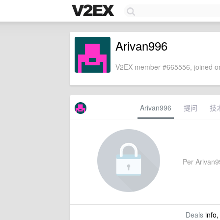
Arivan996
V2EX member #665556, joined on
Arivan996
提问
技
Per Arivan99
Deals
info,