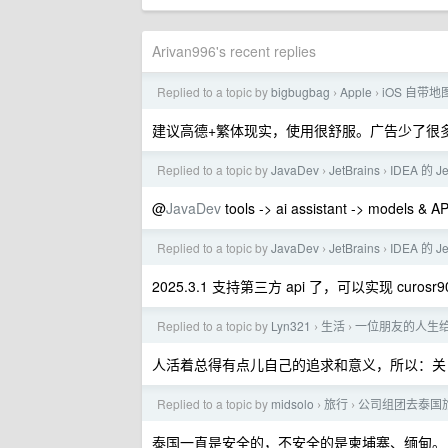
Arivan996's recent replies
Replied to a topic by
bigbugbag
Apple
iOS 自带
›
›
建议高德+繁体现实，使用很舒服。广告少了很
Replied to a topic by
JavaDev
JetBrains
IDEA 的 J
›
›
@
JavaDev
tools -> ai assistant -> model
Replied to a topic by
JavaDev
JetBrains
IDEA 的 J
›
›
2025.3.1 支持第三方 api 了，可以实现 curo
Replied to a topic by
Lyn321
生活
一位朋友的人生
›
›
人活着总得有点儿自己的追求和意义，所以：关 o
Replied to a topic by
midsolo
旅行
公司组团去泰国
›
›
泰国一直是安全的，不安全的是柬埔寨、缅甸。