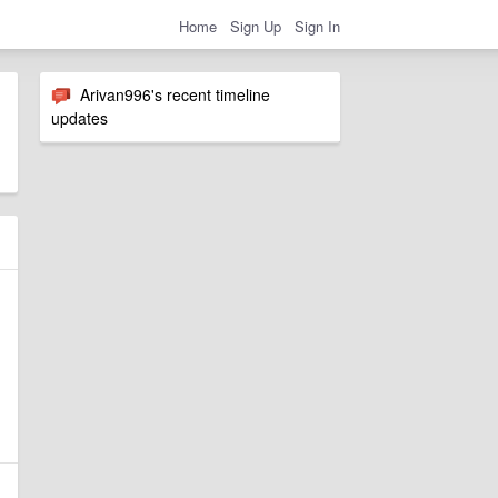
Home
Sign Up
Sign In
Arivan996's recent timeline
updates