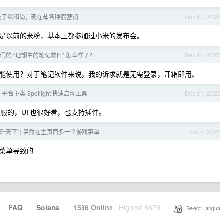
梳子给和尚，现在却各种假营销
Dec 12, 202
是以前的米粉，基本上都参加过小米的发布会。
们的 “理想中的笔记软件” 怎么样了？
Dec 11, 202
能使用？对于笔记软件来说，我的诉求就是无需登录，开箱即用。
s 平台下类 Spotlight 快速启动工具
Dec 11, 202
用的最舒服的，UI 也很好看，也支持插件。
c 昨天下午突然在主页面多一个游戏菜单
Dec 5, 202
菜单导致的
·
FAQ
·
Solana
·
1536 Online
Highest 6679
·
Select Langua