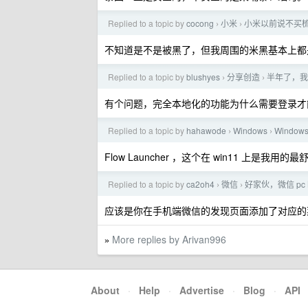
Replied to a topic by
cocong
小米
小米以前说不买
›
›
不知道是不是被黑了，但我周围的米黑基本上都
Replied to a topic by
blushyes
分享创造
半年了，我
›
›
有个问题，完全本地化的功能为什么需要登录才
Replied to a topic by
hahawode
Windows
Window
›
›
Flow Launcher ，这个在 win11 上是我
Replied to a topic by
ca2oh4
微信
好家伙，微信 p
›
›
应该是你在手机端微信的发现页面添加了对应的
More replies by Arivan996
»
About
·
Help
·
Advertise
·
Blog
·
API