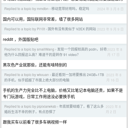
Replied to a topic by mmdbn
移动宽带好用吗，稳定吗
2024 年 3 月 8 日
›
国内可以用，国际联网非常差，墙了很多网站
Replied to a topic by Pi10t
国外有没有类似于 V2EX 的网站
2023 年 9 月 9 日
›
reddit ，外国版贴吧
Replied to a topic by smallWang
发现一个回报较高的 pcdn，好奇
2023 年 8
›
月 17 日
他为什么回报这么高？难道干的是转存 91 video？
黑灰色产业就那些，还能有啥特别的
Replied to a topic by wkxuan
最近看到一加将要推出 24GB+1TB
2023 年 8
›
月 16 日
的手机，似乎超越了市面上绝大部分的电脑
手机的生产力完全比不上电脑，价格又比笔记本电脑还贵，如果不是
专门玩游戏，日常工作用途没必要换手机
Replied to a topic by pipixiarwksb
年底就要结婚了，看了这么多
2023 年 8
›
月 2 日
婚后生活不幸的例子，有点恐惧了
跟我买车以前看了很多车祸视频一样