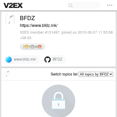
BFDZ
https://www.bfdz.ink/
V2EX member #131497, joined on 2015-08-07 11:53:58
+08:00
7
7
39
www.bfdz.ink/
BFDZ
Switch topics list