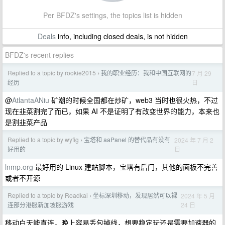
Per BFDZ's settings, the topics list is hidden
Deals
info, including closed deals, is not hidden
BFDZ's recent replies
Replied to a topic by rookie2015
我的职业经历：我和中国互联网的
7 月 29
›
日
经历
@
AtlantaANiu
矿潮的时候全国都在炒矿，web3 当时也很火热，不过
现在韭菜割完了而已，如果 AI 不是证明了有改变世界的能力，本来也
是割韭菜产品
Replied to a topic by wyfig
宝塔和 aaPanel 的替代品有没有
2024 年 7 月 2
›
日
好用的
lnmp.org
最好用的 Linux 建站脚本，宝塔有后门，其他的面板不完善
或者不开源
Replied to a topic by Roadkai
坐标深圳移动，发现居然可以裸
2024 年 5 月
›
24 日
连部分港服新加坡服游戏
移动白天能直连，晚上容易丢包掉线，想要稳定玩还是需要加速器的