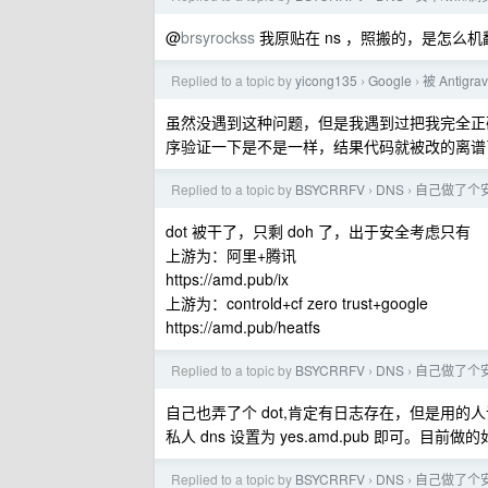
@
brsyrockss
我原贴在 ns ，照搬的，是怎么机
Replied to a topic by
yicong135
Google
被 Antigr
›
›
虽然没遇到这种问题，但是我遇到过把我完全正
序验证一下是不是一样，结果代码就被改的离谱
Replied to a topic by
BSYCRRFV
DNS
自己做了个安
›
›
dot 被干了，只剩 doh 了，出于安全考虑只有
上游为：阿里+腾讯
https://amd.pub/ix
上游为：controld+cf zero trust+google
https://amd.pub/heatfs
Replied to a topic by
BSYCRRFV
DNS
自己做了个安
›
›
自己也弄了个 dot,肯定有日志存在，但是用的
私人 dns 设置为 yes.amd.pub 即可。
Replied to a topic by
BSYCRRFV
DNS
自己做了个安
›
›