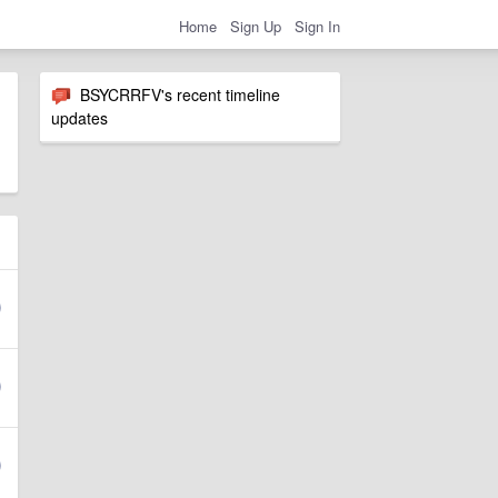
Home
Sign Up
Sign In
BSYCRRFV's recent timeline
updates