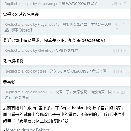
Replied to a topic by ximaoyang
苹果 WWDC2026 拉完了
6 月 12 日
›
觉得 op 说的在理😅
Replied to a topic by Flagship9945
需要购买国产显卡本地部署大模
6 月 8
›
日
型，哪家的比较好
最近公司也有这需求，预算差不多，想部署 deepseek v4
Replied to a topic by KleinBrey
VPS 购买推荐
6 月 4 日
›
我也想拼😓
Replied to a topic by gtese
分享 5-6 月份 CISA,CISSP 考试心得
6 月 4 日
›
恭喜😄
Replied to a topic by Ron8087
快五一了，大家说说：有没有某一段
4 月 23
›
日
时间沉迷某件事
之前有段时间跟 op 差不多，在 Apple books 中创建了自己的书库，
而且看书的过程中会修改电子书中的错误，不说别的，目前我书库中
的电子书质量要比网上找到的都好😅
More replies by Babbitt
»