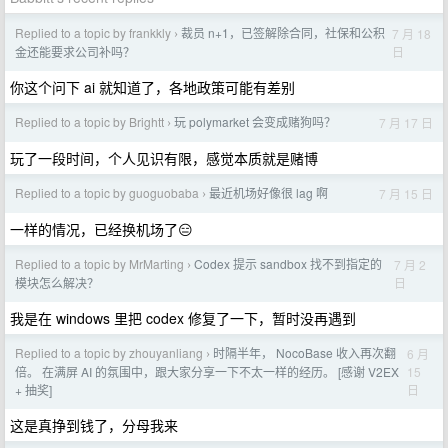
Replied to a topic by frankkly
裁员 n+1，已签解除合同，社保和公积
7 月 18
›
日
金还能要求公司补吗？
你这个问下 ai 就知道了，各地政策可能有差别
Replied to a topic by Brightt
玩 polymarket 会变成赌狗吗？
7 月 17 日
›
玩了一段时间，个人见识有限，感觉本质就是赌博
Replied to a topic by guoguobaba
最近机场好像很 lag 啊
7 月 15 日
›
一样的情况，已经换机场了😑
Replied to a topic by MrMarting
Codex 提示 sandbox 找不到指定的
7 月 2
›
日
模块怎么解决？
我是在 windows 里把 codex 修复了一下，暂时没再遇到
Replied to a topic by zhouyanliang
时隔半年， NocoBase 收入再次翻
6 月
›
15
倍。 在满屏 AI 的氛围中，跟大家分享一下不太一样的经历。 [感谢 V2EX
日
+ 抽奖]
这是真挣到钱了，分母我来