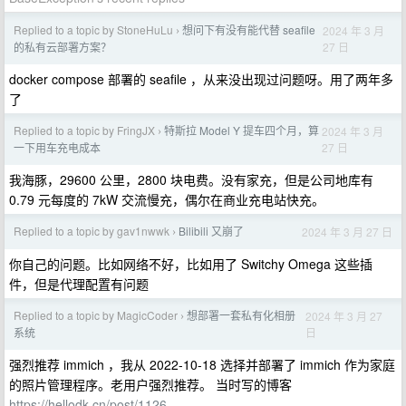
Replied to a topic by StoneHuLu
想问下有没有能代替 seafile
2024 年 3 月
›
27 日
的私有云部署方案？
docker compose 部署的 seafile ，从来没出现过问题呀。用了两年多
了
Replied to a topic by FringJX
特斯拉 Model Y 提车四个月，算
2024 年 3 月
›
27 日
一下用车充电成本
我海豚，29600 公里，2800 块电费。没有家充，但是公司地库有
0.79 元每度的 7kW 交流慢充，偶尔在商业充电站快充。
Replied to a topic by gav1nwwk
Bilibili 又崩了
2024 年 3 月 27 日
›
你自己的问题。比如网络不好，比如用了 Switchy Omega 这些插
件，但是代理配置有问题
Replied to a topic by MagicCoder
想部署一套私有化相册
2024 年 3 月 27
›
日
系统
强烈推荐 immich ，我从 2022-10-18 选择并部署了 immich 作为家庭
的照片管理程序。老用户强烈推荐。 当时写的博客
https://hellodk.cn/post/1126