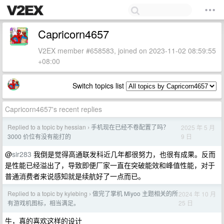
Capricorn4657
V2EX member #658583, joined on 2023-11-02 08:59:55
+08:00
Switch topics list
Capricorn4657's recent replies
Replied to a topic by hessian
手机现在已经不卷配置了吗？
2025 年 5 月
›
9 日
3000 价位有没有能打的
@
sir283
我倒是觉得高通联发科近几年都很努力，也很有成果。反而
是性能已经溢出了，导致即便厂家一直在突破能效和峰值性能，对于
普通消费者来说感知就是续航好了一点而已。
Replied to a topic by kylebing
做完了掌机 Miyoo 主题相关的所
2024 年 10 月
›
25 日
有游戏机图标，相当满足。
牛，真的喜欢这样的设计