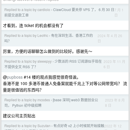
Replied to a topic by cardioio
ClawCloud 要关停 VPS 了， 6 月 30 日
7 月 1
›
日
前提交退款工单
才看到，连 ticket 的机会都没有了
Replied to a topic by Leofric
有在深圳生活、香港工作的
2024 年 4 月 26
›
日
吗？
厉害，方便的话聊聊怎么做到的比较好。感谢先～
Replied to a topic by sleeepyy
少数派的 RSS 订阅源似乎现在
2023 年 11 月
›
6 日
不提供全文 RSS 了？
@
pupboss
#14 楼的观点我感觉很奇怪诶。
香港不是 100 多港币普通人免备案就能千兆上下对等公网带宽吗？ 流
量是很值钱的东西吗？
Replied to a topic by mcodes
[base 深圳] web3 数据创业公
2023 年 8 月
›
8 日
司， Python 初中级招聘
建议公司主页贴出
Replied to a topic by Suzutan
有点好奇 v2 上小时候就开始接触
2022 年 12
›