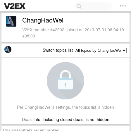
ChangHaoWei
V2EX member #42902, joined on 2013-07-31 08:04:19
+08:00
Switch topics list
Per ChangHaoWei's settings, the topics list is hidden
Deals
info, including closed deals, is not hidden
ChangHaoWei's recent replies