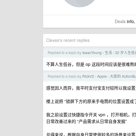
Deals
info,
Cleves's recent replies
Replied to a topic by
IsaacYoung
生活
32 岁人生
›
›
不算人生低谷，但是 op 这段时间应该是很难
Replied to a topic by
RIckV2
Apple
大家的 Action
›
›
感觉因人而异，我平时支付宝支付较所以我设置
楼上说把 “锁屏下方的原来手电筒的位置设置成
我之前设置过快捷指令开关 vpn ，打开相机
日常改善过来的 “产品需求从日常自身发掘”
总得来说，根据自身日常使用较多的场景来设置