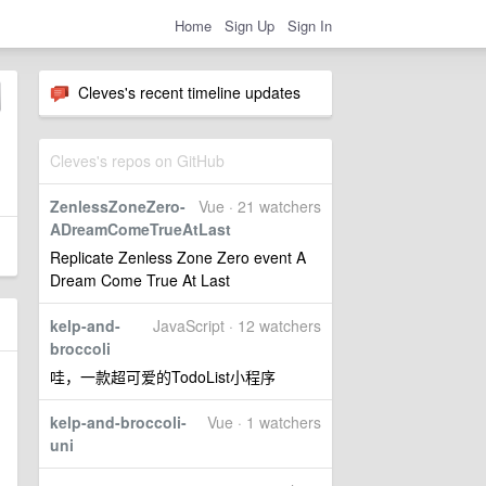
Home
Sign Up
Sign In
Cleves's recent timeline updates
Cleves's repos on GitHub
ZenlessZoneZero-
Vue · 21 watchers
ADreamComeTrueAtLast
Replicate Zenless Zone Zero event A
Dream Come True At Last
kelp-and-
JavaScript · 12 watchers
broccoli
哇，一款超可爱的TodoList小程序
kelp-and-broccoli-
Vue · 1 watchers
uni