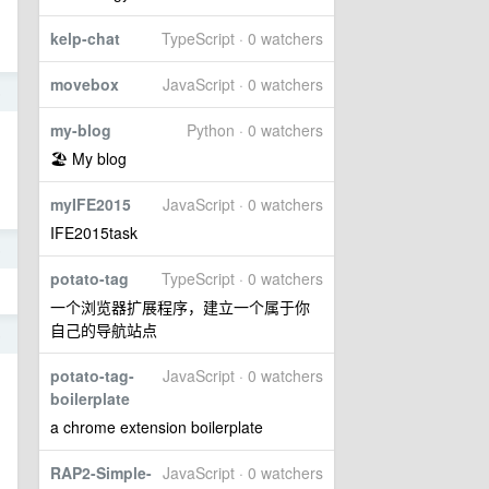
kelp-chat
TypeScript · 0 watchers
movebox
JavaScript · 0 watchers
5
my-blog
Python · 0 watchers
🏖 My blog
myIFE2015
JavaScript · 0 watchers
IFE2015task
5
potato-tag
TypeScript · 0 watchers
一个浏览器扩展程序，建立一个属于你
自己的导航站点
5
potato-tag-
JavaScript · 0 watchers
boilerplate
a chrome extension boilerplate
RAP2-Simple-
JavaScript · 0 watchers