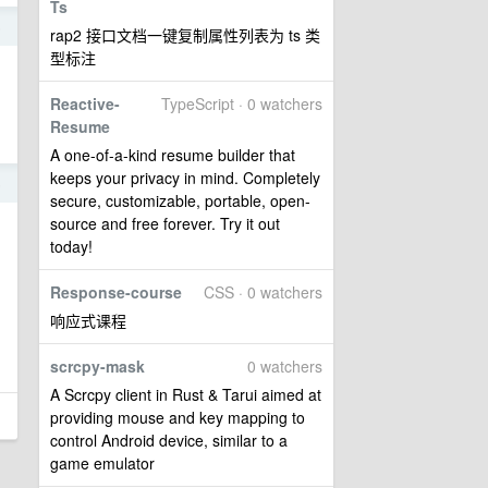
Ts
5
rap2 接口文档一键复制属性列表为 ts 类
型标注
Reactive-
TypeScript · 0 watchers
Resume
A one-of-a-kind resume builder that
keeps your privacy in mind. Completely
5
secure, customizable, portable, open-
source and free forever. Try it out
today!
Response-course
CSS · 0 watchers
响应式课程
scrcpy-mask
0 watchers
A Scrcpy client in Rust & Tarui aimed at
providing mouse and key mapping to
control Android device, similar to a
game emulator