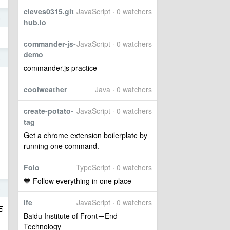
cleves0315.git
JavaScript · 0 watchers
5
hub.io
commander-js-
JavaScript · 0 watchers
demo
5
commander.js practice
coolweather
Java · 0 watchers
create-potato-
JavaScript · 0 watchers
tag
Get a chrome extension boilerplate by
running one command.
Folo
TypeScript · 0 watchers
🧡 Follow everything in one place
5
ife
JavaScript · 0 watchers
右
Baidu Institute of Front－End
Technology