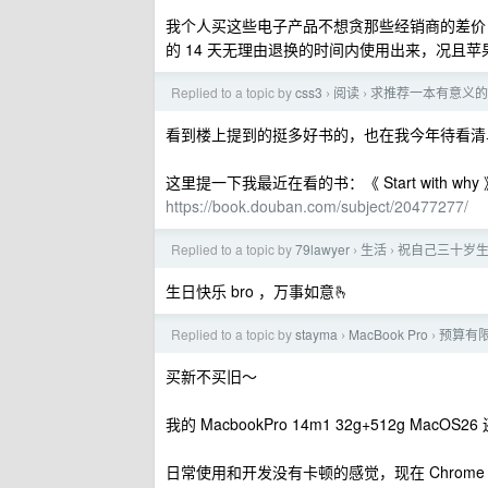
我个人买这些电子产品不想贪那些经销商的差价
的 14 天无理由退换的时间内使用出来，况且
Replied to a topic by
css3
阅读
求推荐一本有意义的
›
›
看到楼上提到的挺多好书的，也在我今年待看清
这里提一下我最近在看的书：《 Start with why
https://book.douban.com/subject/20477277/
Replied to a topic by
79lawyer
生活
祝自己三十岁
›
›
生日快乐 bro ，万事如意🫰
Replied to a topic by
stayma
MacBook Pro
预算有限，
›
›
买新不买旧～
我的 MacbookPro 14m1 32g+512g MacOS2
日常使用和开发没有卡顿的感觉，现在 Chrome 