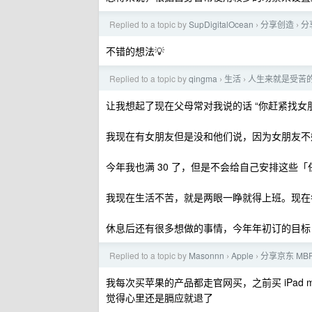
Replied to a topic by
SupDigitalOcean
分享创造
分享
›
›
不错的想法💡
Replied to a topic by
qingma
生活
人生来就是受苦
›
›
让我想起了现在父母常对我说的话 “你赶紧找女
我现在有女朋友但是没和他们说，因为女朋友不
今年我也满 30 了，但是不会给自己安排这些「任
我现在生活不苦，就是两眼一睁就得上班。现在每
休息后还有很多想做的事情，今年年初订的目标：
Replied to a topic by
Masonnn
Apple
分享京东 M
›
›
我每次买苹果的产品都走官网买，之前买 iPad m
觉得心里还是膈应就退了