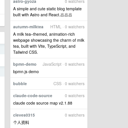
astro-gyoza
0 watchers
A simple and cute static blog template
built with Astro and React.🥟🥟🥟
autumn-milktea
HTML · 0 watchers
A milk tea–themed, animation‑rich
webpage showcasing the charm of milk
tea, built with Vite, TypeScript, and
4
Tailwind CSS.
bpmn-demo
JavaScript · 0 watchers
bpmn.js demo
5
bubble
CSS · 0 watchers
claude-code-source
0 watchers
claude code source map v2.1.88
的
cleves0315
0 watchers
个人资料