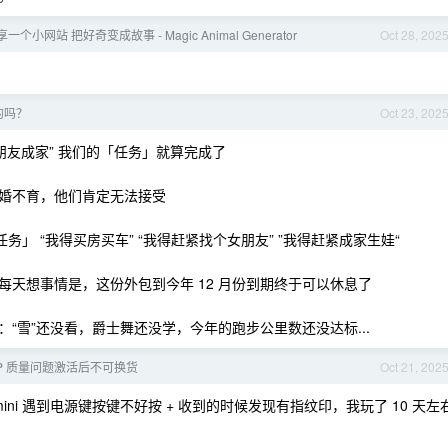
一个小网站 把好奇变成故事 - Magic Animal Generator
Oct 28, 202
的吗？
Oct 23, 202
朋友成家” 我们的「任务」就算完成了
婚不育，他们肯定无法接受
务」 “我得买房买车” “我得赶紧找个女朋友” ”我得赶紧成家生娃“
天想事情是，这份外包到今年 12 月份到期终于可以休息了
“雪”还没看，爵士舞还没学，今年的跑步公里数还没达标...
BP 质量问题激活后不可换货
Oct 21, 202
ini 遇到电源键按键不好按 + 收到的时候发现有指纹印，我玩了 10 天左