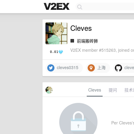
Cleves
🏢
前端搬砖狮
V2EX member #515263, joined on
0.01
cleves0315
上海
cleve
Cleves
提问
技术
Per Cleves's