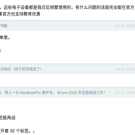
，这些电子设备都是我日后频繁使用的，有什么问题的话我完全能在官方
苹果官方也支持教育优惠
书籍
Oct 20, 202
单里。
 》
生日快乐（终于轮到我发了）
Oct 20, 202
想入一台 MacBookPro 做开发， M1pro 2025 年还能再战几年？
Oct 20, 202
6 还能再战
开着 32 个标签。。