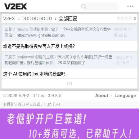
V2EX
DDDDDDDDD
全部回复
回复总数
2
›
›
回复了 hbomb 创建的主题
做了一个中文版的音乐理论交互教学
2025 年 1
›
月 22 日
网站： https://www.lightnote.com.cn/
难道不是先取得授权再去开发上线吗？
回复了 tanjianwei 创建的主题
[🎁抽奖 3 永久 5 年度] 狂肝一月重
2025 年 1
›
月 10 日
构轻翻相册，照片整理新体验， 25 年又有额度了
这个 AI 使用的 ios 本地的模型吗
1/1
© 2026 V2EX · 11ms · 3.9.8.5
About
·
Language
老倔驴证券开户巨靠谱，已助千人!