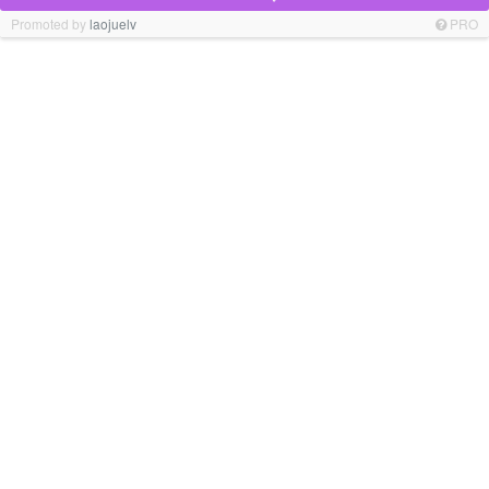
Promoted by
laojuelv
PRO