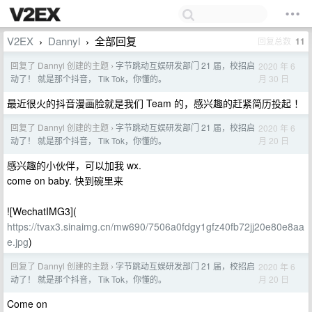
V2EX
Dannyl
全部回复
回复总数
11
›
›
回复了 Dannyl 创建的主题
字节跳动互娱研发部门 21 届，校招启
2020 年 6
›
月 30 日
动了！ 就是那个抖音， Tik Tok，你懂的。
最近很火的抖音漫画脸就是我们 Team 的，感兴趣的赶紧简历投起 ！
回复了 Dannyl 创建的主题
字节跳动互娱研发部门 21 届，校招启
2020 年 6
›
月 20 日
动了！ 就是那个抖音， Tik Tok，你懂的。
感兴趣的小伙伴，可以加我 wx.
come on baby. 快到碗里来
![WechatIMG3](
https://tvax3.sinaimg.cn/mw690/7506a0fdgy1gfz40fb72jj20e80e8aa
e.jpg
)
回复了 Dannyl 创建的主题
字节跳动互娱研发部门 21 届，校招启
2020 年 6
›
月 20 日
动了！ 就是那个抖音， Tik Tok，你懂的。
Come on