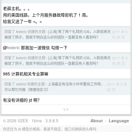
老薛主机。。。
用的美国线路，上个月服务器故障宕机了 1 周。
给我又送了一年 =。=
回复了 federic 创建的主题
[上海] 等了两个礼拜的 iOS，入职前两天
2017 年 5
›
月 26 日
被放了鸽子，我就不明白这么好的团队一直都没有人看到吗？
@
federic
那我加一波微信 勾搭一下
回复了 federic 创建的主题
[上海] 等了两个礼拜的 iOS，入职前两天
2017 年 5
›
月 26 日
被放了鸽子，我就不明白这么好的团队一直都没有人看到吗？
985 计算机相关专业算嘛
回复了 reb0ot 创建的主题
上海最近有没有小伙伴要找工作呀，
2017 年 5 月
›
22 日
可以帮忙内推（顺便找实习）
有没有详细的 jd 啊？
1/1
© 2026 V2EX · 16ms · 3.9.8.5
About
·
Language
你还在为 AI 模型价格高、渠道不稳定、接口切换麻烦头疼吗