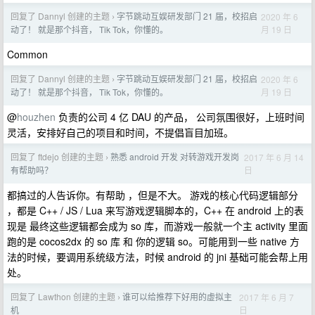
回复了 Dannyl 创建的主题
字节跳动互娱研发部门 21 届，校招启
2020 年 6
›
月 19 日
动了！ 就是那个抖音， Tik Tok，你懂的。
Common
回复了 Dannyl 创建的主题
字节跳动互娱研发部门 21 届，校招启
2020 年 6
›
月 19 日
动了！ 就是那个抖音， Tik Tok，你懂的。
@
houzhen
负责的公司 4 亿 DAU 的产品， 公司氛围很好，上班时间
灵活，安排好自己的项目和时间，不提倡盲目加班。
回复了 ftdejo 创建的主题
熟悉 android 开发 对转游戏开发岗
2017 年 6 月 14
›
日
有帮助吗？
都搞过的人告诉你。有帮助 ，但是不大。 游戏的核心代码逻辑部分
，都是 C++ / JS / Lua 来写游戏逻辑脚本的，C++ 在 android 上的表
现是 最终这些逻辑都会成为 so 库，而游戏一般就一个主 activity 里面
跑的是 cocos2dx 的 so 库 和 你的逻辑 so。可能用到一些 native 方
法的时候，要调用系统级方法，时候 android 的 jni 基础可能会帮上用
处。
回复了 Lawthon 创建的主题
谁可以给推荐下好用的虚拟主
2017 年 6 月 7
›
日
机