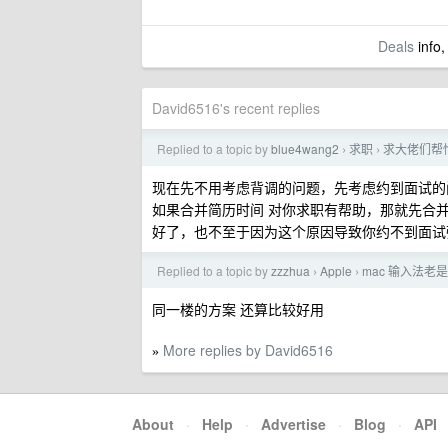
Deals
info,
David6516's recent replies
Replied to a topic by
blue4wang2
求职
求大佬们帮
›
›
现在先不用考虑背调的问题，先考虑约到面试的
如果合并简历时间 对你求职有帮助，那就先合并
好了，也不至于因为这个原因导致你约不到面试
Replied to a topic by
zzzhua
Apple
mac 输入法
›
›
同一楼的方案 还算比较好用
More replies by David6516
»
About
·
Help
·
Advertise
·
Blog
·
API