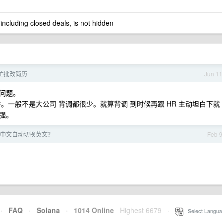
 including closed deals, is not hidden
忙批改简历
Jun 1
问题。
。一般不是大公司 背调都很少。就算背调 到时候再跟 HR 主动坦白下就
强。
老是中文自动切换英文？
Feb 
·
FAQ
·
Solana
·
1014 Online
Highest 6679
·
Select Langua