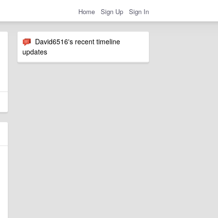
Home
Sign Up
Sign In
David6516's recent timeline
updates