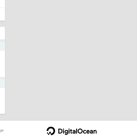
1
9
ge