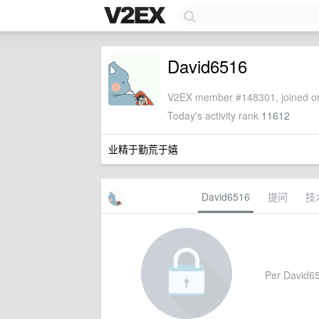
David6516
V2EX member #148301, joined on
Today's activity rank
11612
业精于勤荒于嬉
David6516
提问
技
Per David651