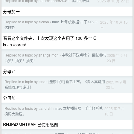
Replied to a topic by bladeRunner2049
实用的玩具
2025 年 10 月 27 日
›
分母加一
Replied to a topic by sickoo
mac 上“系统数据”占了 202G
2025 年 10 月 15
›
日
这咋办
看看这个文件夹，上次发现这个占用了 100 多个 G
ls -lh /cores/
Replied to a topic by zhangsimon
中秋过节送点啥 ？ 回帖参与
2025 年 9 月
›
23 日
抽奖！抽奖！抽奖！
分母+1
Replied to a topic by isno
[盖楼抽奖] 新书上市，《深入高可用
2025 年 9 月
›
23 日
系统原理与设计》
分母加一
Replied to a topic by tiandishi
mac 本地播放器，千千倾听兑
2025 年 7 月
›
10 日
换码大赠送。
RHJP43MHTKAF 已使用感谢