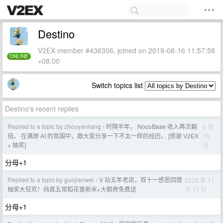
Destino
V2EX member #436306, joined on 2019-08-16 11:57:58
ONLINE
+08:00
Switch topics list
Destino's recent replies
Replied to a topic by zhouyanliang
时隔半年， NocoBase 收入再次翻
6 月
›
15
倍。 在满屏 AI 的氛围中，跟大家分享一下不太一样的经历。 [感谢 V2EX
日
+ 抽奖]
分母+1
Replied to a topic by guojianwei
V 站五年老店，双十一感恩回馈
2025 年 11
›
月 11 日
抽奖大狂欢！纯真五常稻花香新米+大额券免费送
分母+1