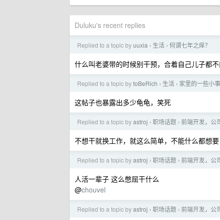
Duluku's recent replies
Replied to a topic by
uuxia
生活
何谓七年之痒？
›
›
什么叫老婆带的时候别干预，合着自己儿子都不
Replied to a topic by
toBeRich
生活
家里的一些小
›
›
这帖子也暴露出多少龟龟，笑死
Replied to a topic by
astroj
职场话题
前端开发，公司
›
›
不想干就换工作，就这么简单，不能什么都想要
Replied to a topic by
astroj
职场话题
前端开发，公司
›
›
人活一辈子 这么憋屈干什么
@
chouvel
Replied to a topic by
astroj
职场话题
前端开发，公司
›
›