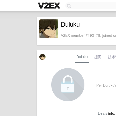
Duluku
V2EX member #192178, joined on
Duluku
提问
技术
Per Duluku's
Deals
info,