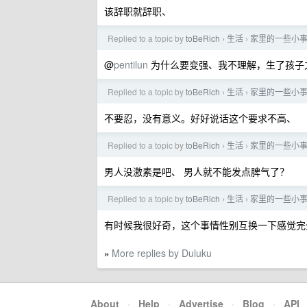
该辞职就辞职、
Replied to a topic by
toBeRich
生活
家里的一些小
›
›
@
pentilun
为什么要变强、我不理解，生了孩子
Replied to a topic by
toBeRich
生活
家里的一些小
›
›
不要忍，没有意义。好好说话这个要求不高、
Replied to a topic by
toBeRich
生活
家里的一些小
›
›
男人没激素是吧、 男人就不能发点脾气了？
Replied to a topic by
toBeRich
生活
家里的一些小
›
›
有时候我很好奇，这个事情性别互换一下感觉完
More replies by Duluku
»
About
·
Help
·
Advertise
·
Blog
·
API