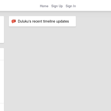
Home
Sign Up
Sign In
Duluku's recent timeline updates