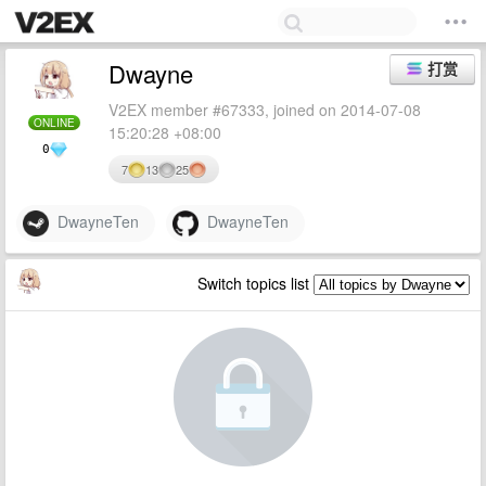
Dwayne
打赏
V2EX member #67333, joined on 2014-07-08
ONLINE
15:20:28 +08:00
0
7
13
25
DwayneTen
DwayneTen
Switch topics list