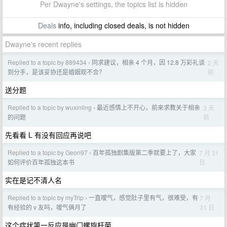
Per Dwayne's settings, the topics list is hidden
Deals
info, including closed deals, is not hidden
Dwayne's recent replies
Replied to a topic by 889434
同求建议，相亲 4 个月，因 12.8 万彩礼谈
2 天
›
前
到分手，是该妥协还是婚姻观不合？
送分题
Replied to a topic by wuxinling
最近感情上不开心，前来求教关于相亲
3 天
›
前
的问题
先看看 L 有没有回应再说吧
Replied to a topic by Geon97
百年孤独剧集版第二季就要上了，大家
7 月 31
›
日
如何评价百年孤独这本书
实在是记不清人名
Replied to a topic by myTrip
一直嗳气，感觉肚子里有气，很难受，有
7 月
›
31 日
有经验的 v 友吗，嗳气俩月了
这个症状第一反应是幽门螺旋杆菌