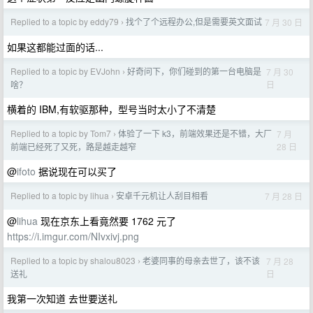
Replied to a topic by eddy79
找个了个远程办公,但是需要英文面试
7 月 30 日
›
如果这都能过面的话...
Replied to a topic by EVJohn
好奇问下，你们碰到的第一台电脑是
7 月 30
›
日
啥？
横着的 IBM,有软驱那种，型号当时太小了不清楚
Replied to a topic by Tom7
体验了一下 k3，前端效果还是不错，大厂
7 月
›
28 日
前端已经死了又死，路是越走越窄
@
ifoto
据说现在可以买了
Replied to a topic by lihua
安卓千元机让人刮目相看
7 月 28 日
›
@
lihua
现在京东上看竟然要 1762 元了
https://i.imgur.com/NIvxivj.png
Replied to a topic by shalou8023
老婆同事的母亲去世了，该不该
7 月 28
›
日
送礼
我第一次知道 去世要送礼