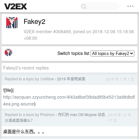
Fakey2
V2EX member #368469, joined on 2018-12-06 15:18:06
+08:00
Switch topics list
Fakey2's recent replies
Replied to a topic by 1oNflow
2019 年度晒桌面
2019 年 1 月 1 日
›
![file](
http://secquan.zzyuncheng.com/4f43a8bef38dad85b45213a98dbdf
4ea.png-source
)
Replied to a topic by Phishion
你们的 mac OS Mojave 动态
2018 年 12 月
›
17 日
沙漠桌面准确么？
桌面是什么东西。。。