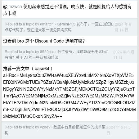
@
jmzwcn
使用起来感觉还不错诶，响应快，就是回复给人的感觉有
点卡顿
Replied to a topic by emartcn
Gemini-1.5 发布了，一直在加班加
2024 年 6
›
月 14 日
点写代码了，现在送大家一波免费购买码
没看到 bro 这个 Discount Code 选项在哪？
Replied to a topic by 8520ccc
各位爷爷，我这算虚无主义吗？
2024 年 6 月
›
11 日
有病？关于 AI 的一些认知和想法
推荐一篇文章（ base64 ）
aHR0cHM6Ly9tcC53ZWl4aW4ucXEuY29tL3M/X19iaXo9TXpVME5
ERXdNVGMxTUE9PSZtaWQ9MjI0NzUyMzk2MSZpZHg9MSZzbj03
NDgyY2NlNDZiOWYyNzMxYTM3ZGFjMDk0OTQzZGUyYiZjaGtzbT
1mYjAzOWE2MGNjNzQxMzc2ZjkyNzE2OWE2MzM5ZWJiY2UyYW
FkYTE2ZDVhYjdmN2NmMDAzOGM4ZWEyYTI3YmQ3OGRhODZlZ
mFkZDg5JnNjZW5lPTE3OCZjdXJfYWxidW1faWQ9MTc0ODY4MzM
xMzMxOTM3ODk0NSNyZA==
Replied to a topic by v2dev
数据中台目前都是怎么的技术架
2024 年 6 月 5
›
日
构