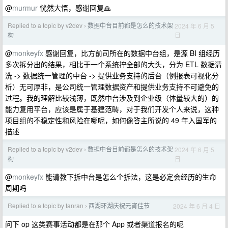
@
murmur
恍然大悟，感谢回复🙏
Replied to a topic by v2dev
数据中台目前都是怎么的技术架
2024 年 6 月 5
›
日
构
@
monkeyfx
感谢回复，比方前司所在的数据中台组，是源 BI 组经历
多次拆分出的结果，相比于一个系统拧全部的大头，分为 ETL 数据清
洗 -> 数据统一管理的中台 -> 提供业务支持的后台（例报表可视化分
析）无可厚非，是公司统一管理数据资产和提供业务支持不可避免的
过程。我的理解比较浅薄，既然中台涉及到企业级（体量较大的）的
能力复用平台，应该是属于基建范畴，对于我们开发个人来说，这种
项目组的不稳定性和风险在哪呢，如何像答主所说的 49 年入国军的
描述
Replied to a topic by v2dev
数据中台目前都是怎么的技术架
2024 年 6 月 5
›
日
构
@
monkeyfx
能请教下拆中台是怎么个拆法，这是必定会经历的生命
周期吗
Replied to a topic by tanran
西湖环湖庆祝元宵佳节
2024 年 6 月 4 日
›
问下 op 这类赛事活动都是在那个 App 或者渠道报名的呢