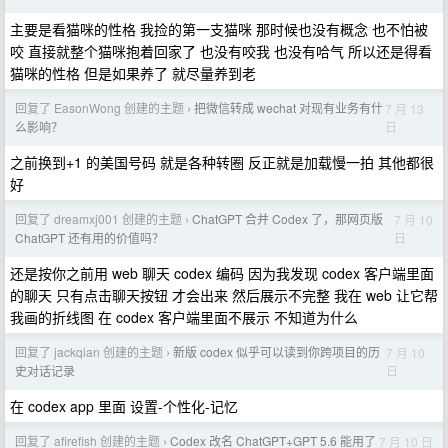
主要是看猫咪的性格 我捡的第一支猫咪 那时候也没有概念 也不怕被
咬 直接就整个猫咪抱着回家了 也没有咬我 也没有哈气 所以还是得看
猫咪的性格 但是如果养了 就尽量养到老
回复了 EasonWong 创建的主题
把微信转成 wechat 对现有业务有什
7 月 13
›
日
么影响？
之前换到+1 的美国号码 就是各种转圈 反正就是加载慢一拍 其他都很
好
回复了 dreamxj001 创建的主题
ChatGPT 合并 Codex 了，那网页版
7 月 10
›
日
ChatGPT 还有用的价值吗？
还是按你之前用 web 聊天 codex 编码 因为我发现 codex 客户端里面
的聊天 只有点击聊天按钮 才会出来 然后展示不完整 我在 web 让它帮
我画的折线图 在 codex 客户端里面不展示 不知道为什么
回复了 jackqian 创建的主题
新版 codex 似乎可以读到你跨项目的历
7 月 10
›
日
史对话记录
在 codex app 里面 设置-个性化-记忆
回复了 afirefish 创建的主题
Codex 改名 ChatGPT+GPT 5.6 能用了
7 月 10 日
›