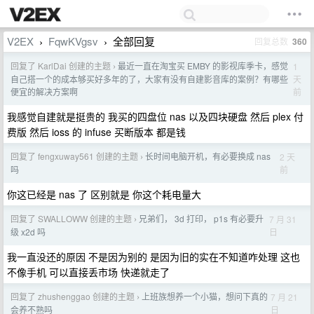
V2EX
FqwKVgsv
全部回复
回复总数
360
›
›
回复了 KarlDai 创建的主题
最近一直在淘宝买 EMBY 的影视库季卡，感觉
1
›
天
自己搭一个的成本够买好多年的了，大家有没有自建影音库的案例？有哪些
前
便宜的解决方案啊
我感觉自建就是挺贵的 我买的四盘位 nas 以及四块硬盘 然后 plex 付
费版 然后 ioss 的 infuse 买断版本 都是钱
回复了 fengxuway561 创建的主题
长时间电脑开机，有必要换成 nas
2 天
›
前
吗
你这已经是 nas 了 区别就是 你这个耗电量大
回复了 SWALLOWW 创建的主题
兄弟们， 3d 打印， p1s 有必要升
7 月 31
›
日
级 x2d 吗
我一直没还的原因 不是因为别的 是因为旧的实在不知道咋处理 这也
不像手机 可以直接丢市场 快递就走了
回复了 zhushenggao 创建的主题
上班族想养一个小猫，想问下真的
7 月 21
›
日
会养不熟吗