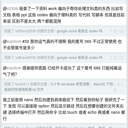
@
v2306
我查了一下资料 work 偏向于帮你处理文科类的东西 比如写
文档 表格 ppt 这些 codex 偏向于理科类的 写代码 写脚本 但其是目前
来说 区别不是太大 两个都能混用
回复了 lefthand2006 创建的主题
google voice 能验证 codex 吗
7 月 7 日
›
@
icanfork
#32 那你运气真的不错啊 我的尾号 060 不过正常使用 也
不会管尾号是多少
回复了 lefthand2006 创建的主题
google voice 能验证 codex 吗
7 月 7 日
›
@
icanfork
感谢提供思路 已经开卡成功了 这个尾号 666 只能纯看运
气了吧？
回复了 bush911 创建的主题
几十年 windows 老登请教： MacOS 下到
7 月 2
›
日
底如何快速地新建 txt 文件
我之前是用 nano 然后创建到具体路径下 然后看到你帖子 我研究了一
下 发现 可以直接按 option 然后显示路径 然后在想要创建的文件夹右
键 选择终端中打开 然后用命令 比如 touch 或者 echo 再或者 nano 都
行