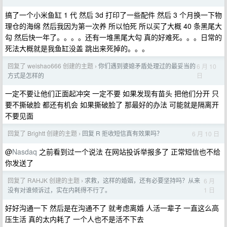
搞了一个小米鱼缸 1 代 然后 3d 打印了一些配件 然后 3 个月换一下物
理仓的海绵 然后我因为第一次养 所以怕死 所以买了大概 40 条黑尾大
勾 然后快一年了。。。。还有一堆黑尾大勾 真的好难死。。。日常的
死法大概就是我鱼缸没盖 跳出来死掉的。。。
回复了 weishao666 创建的主题
你们遇到婆媳矛盾处理过的最妥当的
6 月 10
›
日
方式是怎样的
一定不要让他们正面起冲突 一定不要 如果发现有苗头 把他们分开 只
要不撕破脸 都还有机会 如果撕破脸了 那最好的办法 可能就是隔离开
不要见面
回复了 Brightt 创建的主题
回复 R 拒收短信真有效果吗？
6 月 10 日
›
@
Nasdaq
之前看到过一个说法 在网站投诉举报多了 正常短信也不给
你发送了
回复了 RAHJK 创建的主题
求救，这样的婚姻，还有必要坚持吗？从来
6 月
›
1 日
没有对谁倾诉过，实在内耗得不行了。
好好沟通一下 然后是在沟通不了 就考虑离婚 人活一辈子 一直这么高
压生活 真的太内耗了 一个人也不是活不下去