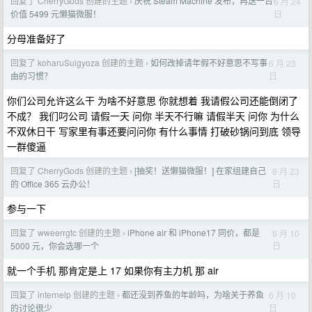
回复了 CherryGods 创建的主题
庆祝 Steam Machine 发布，再送一台
6 月 24
›
日
价值 5499 元懒猫微服！
分母准备好了
回复了 koharuSuigyoza 创建的主题
如何改掉请年假不好意思不写事
6 月 23
›
日
由的习惯？
你们公司允许这么干 为啥不好意思 你就想着 我请假公司还能倒闭了
不成？ 我们叼公司 请假一天 问你 半天不行嘛 请假半天 问你 为什么
不双休日干 写家里有事还要问问你 有什么事情 打破砂锅问到底 领导
一群傻逼
回复了 CherryGods 创建的主题
[抽奖！送懒猫微服！] 在家组建自己
6 月 23
›
日
的 Office 365 云办公！
参与一下
回复了 wweerrgtc 创建的主题
iPhone air 和 iPhone17 同价，都是
6 月 10
›
日
5000 元，你会选哪一个
就一个手机 那肯定是上 17 如果你有主力机 那 air
回复了 internelp 创建的主题
都还没到养鱼的年龄吗，为啥关于养鱼
6 月 10
›
日
的讨论很少