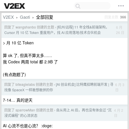
V2EX
Gaoti
全部回复
回复总数
366
›
›
回复了 wangshanbo 创建的主题
[杭州/远程] 11 年全栈&前端架构，
6 月
›
26 日
Cursor 月 10 亿 Token 重度用户，找 AI 应用落地/技术合伙机会
> 月 10 亿 Token
算 ok 了, 但真不算太多……
我 Codex 两周 total 都 2.9B 了
(有点跑题了)
回复了 biteaglelabs 创建的主题
[AI 创业机会] 比特鹰招聘前端开发 | 寻
6 月 3
›
日
找像 SpaceX 一样敢想敢拼的你
7-14… 真的逆天
回复了 sparrowMan 创建的主题
自从用上 AI 后，再也没有体会过 “沉
4 月 2
›
日
浸式编程” 的心流状态
AI 心流不也是心流？ :doge: