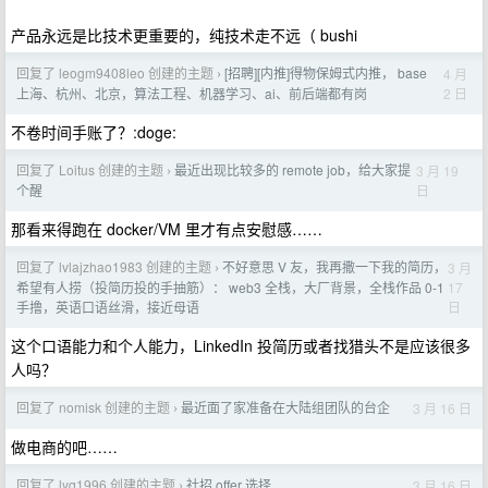
产品永远是比技术更重要的，纯技术走不远（ bushi
回复了 leogm9408leo 创建的主题
[招聘][内推]得物保姆式内推， base
4 月
›
2 日
上海、杭州、北京，算法工程、机器学习、ai、前后端都有岗
不卷时间手账了？:doge:
回复了 Loitus 创建的主题
最近出现比较多的 remote job，给大家提
3 月 19
›
日
个醒
那看来得跑在 docker/VM 里才有点安慰感……
回复了 lvlajzhao1983 创建的主题
不好意思 V 友，我再撒一下我的简历，
3 月
›
17
希望有人捞（投简历投的手抽筋）： web3 全栈，大厂背景，全栈作品 0-1
日
手撸，英语口语丝滑，接近母语
这个口语能力和个人能力，LinkedIn 投简历或者找猎头不是应该很多
人吗？
回复了 nomisk 创建的主题
最近面了家准备在大陆组团队的台企
3 月 16 日
›
做电商的吧……
回复了 lyq1996 创建的主题
社招 offer 选择
3 月 16 日
›