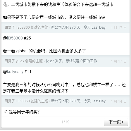
花，二线城市能攒下来的钱和生活体验综合下来远超一线城市
如果不是下了心要定居一线城市的，没必要往一线城市钻
回复了 li353360 创建的主题
新公司入职 870 天，今天 Last Day
1 月 17 日
›
@
li353360
#25
看一看 global 的机会吧，比国内机会多太多了
回复了 yuldx 创建的主题
快 27 岁了，想试试客户面的工作
1 月 17 日
›
@
kellysally
#11
主要是我三年的时候从小公司跳到中厂，总包也和楼主一样了……还
是在我三年基本没什么涨薪的情况下
回复了 li353360 创建的主题
新公司入职 870 天，今天 Last Day
1 月 14 日
›
+2 是等同于年终奖？
1/19