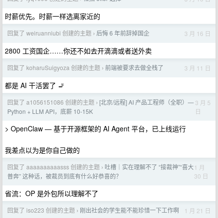
时薪优先。时薪一样选离家近的
回复了 weiruanniubi 创建的主题
后悔 6 年前辞掉国企
3 月 16 日
›
2800 工资国企……你还不如去开滴滴或者送外卖
回复了 koharuSuigyoza 创建的主题
前端被要求去做全栈了
3 月 11 日
›
都是 AI 干活罢了 🚬
回复了 a1056151086 创建的主题
[北京/远程] AI 产品工程师（全职）—
3 月 5
›
日
Python + LLM API，底薪 10-15K
> OpenClaw — 基于开源框架的 AI Agent 平台，已上线运行
我差点以为是你自己做的
回复了 aaaaaaaaaasss 创建的主题
吐槽｜实在理解不了 “接裁神”“喜大
1 月
›
30 日
普奔” 这种话，被裁员到底有什么好恭喜的？
省流：OP 是外包所以理解不了
回复了 iso223 创建的主题
刚出社会的学生能不能珍惜一下工作啊
1 月 21 日
›