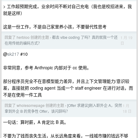
> 工作超预期完成，业余时间不断对自己充电（我也是校招进来，我
就是这样）
这是一份工作，不是自己家里养小孩，不要替代性思考
回复了 herbloo 创建的主题
都去 vibe coding 了吗？真的就我一个还
1 月 19
›
日
在用传统的编码方式？
@
sk217
#10
非常同意，参考 Anthropic 内部对于 cc 使用。
部分程序员完全不在意模型能力差异，并且上下文管理能力/意识较
差，直接就把 coding agent 当成一个 staff engineer 在进行对话，而
不是在使用一件工具
回复了 wholesomepage 创建的主题
[Offer 求建议]刚入职外企 A，突然
1 月
›
18 日
拿到外企 B 的竞争性 Offer，该闪辞吗？
一句话：算时薪，A 肯定比 B 高。
不要为了钱而丧失生活，从长远角度来看，一线城市赚的钱远不够