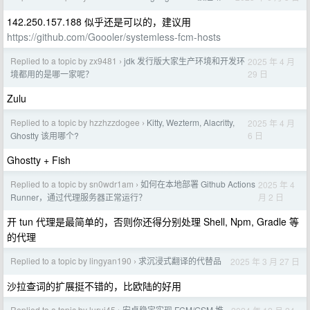
142.250.157.188 似乎还是可以的，建议用
https://github.com/Goooler/systemless-fcm-hosts
Replied to a topic by zx9481
jdk 发行版大家生产环境和开发环
2025 年 4 月
›
29 日
境都用的是哪一家呢？
Zulu
Replied to a topic by hzzhzzdogee
Kitty, Wezterm, Alacritty,
2025 年 4 月
›
6 日
Ghostty 该用哪个?
Ghostty + Fish
Replied to a topic by sn0wdr1am
如何在本地部署 Github Actions
2025 年 4
›
月 2 日
Runner，通过代理服务器正常运行？
开 tun 代理是最简单的，否则你还得分别处理 Shell, Npm, Gradle 等
的代理
Replied to a topic by lingyan190
求沉浸式翻译的代替品
2025 年 3 月 27 日
›
沙拉查词的扩展挺不错的，比欧陆的好用
Replied to a topic by lurui45
安卓稳定实现 FCM/GSM 推