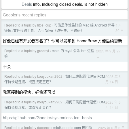
Deals
info, including closed deals, is not hidden
Goooler's recent replies
Replied to a topic by little_cup
可能是体验最好的 Mac 端 Android 屏幕
4 月
›
30 日
镜像+文件传输工具： AndDrive（纯免费，不送码）
好像已经有开发者签名了？你可以发布到 HomeBrew 方便后续更新
Replied to a topic by greenyi
moto 的 myui 会杀 fcm 进程
2025 年 9 月 27
›
日
嘛
不会
Replied to a topic by kouyoukan2902
如何正确配置代理使 FCM
2025 年 6
›
月 14 日
保持长期连接、或直接走直连？
我直接刷的模块，好像还可以
Replied to a topic by kouyoukan2902
如何正确配置代理使 FCM
2025 年 6
›
月 14 日
保持长期连接、或直接走直连？
https://github.com/Goooler/systemless-fcm-hosts
Replied to a topic by dacancc
mtalk.google.com 被阻断
2025 年 6 月 3 日
›