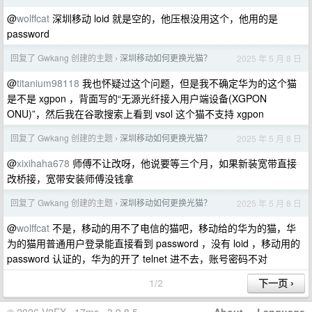
@
wolffcat
深圳移动 loid 就是空的，他压根没用这个，他用的是
password
回复了 Gwkang 创建的主题
深圳移动如何更换光猫？
2025 年 5 月 8 日
›
@
titanium98118
我也怀疑过这个问题，但是我不确定华为的这个猫
是不是 xgpon ，背面写的“无源光纤接入用户端设备(XGPON
ONU)”，然后我在谷歌搜索上看到 vsol 这个猫不支持 xgpon
回复了 Gwkang 创建的主题
深圳移动如何更换光猫？
2025 年 5 月 8 日
›
@
xixihaha678
师傅不让改呀，他说要等三个月，如果新装宽带直接
改桥接，宽带安装师傅没钱拿
回复了 Gwkang 创建的主题
深圳移动如何更换光猫？
2025 年 5 月 8 日
›
@
wolffcat
不是，移动的用不了电信的猫吧，移动给的华为的猫，华
为的猫用普通用户登录能直接看到 password ，没有 loid ，移动用的
password 认证的，华为的开了 telnet 进不去，账号密码不对
1/2