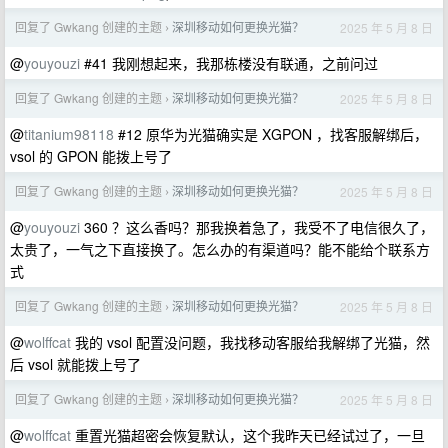
回复了 Gwkang 创建的主题
深圳移动如何更换光猫？
2025 年 5 月 8 日
›
@
youyouzi
#41 我刚想起来，我那栋楼没有联通，之前问过
回复了 Gwkang 创建的主题
深圳移动如何更换光猫？
2025 年 5 月 8 日
›
@
titanium98118
#12 原华为光猫确实是 XGPON ，找客服解绑后，
vsol 的 GPON 能拨上号了
回复了 Gwkang 创建的主题
深圳移动如何更换光猫？
2025 年 5 月 8 日
›
@
youyouzi
360 ？这么香吗？那我换着急了，我受不了电信很久了，
太贵了，一气之下直接换了。怎么办的有渠道吗？能不能给个联系方
式
回复了 Gwkang 创建的主题
深圳移动如何更换光猫？
2025 年 5 月 8 日
›
@
wolffcat
我的 vsol 配置没问题，我找移动客服给我解绑了光猫，然
后 vsol 就能拨上号了
回复了 Gwkang 创建的主题
深圳移动如何更换光猫？
2025 年 5 月 8 日
›
@
wolffcat
重置光猫超密会恢复默认，这个我昨天已经试过了，一旦