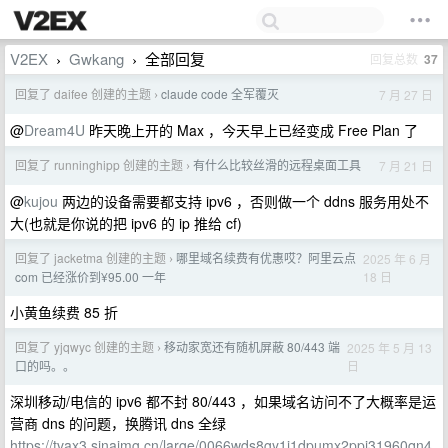
V2EX
Gwkang
全部回复
回复总数
37
›
›
回复了 daifee 创建的主题
claude code 全军覆灭
7 月 27 日
›
@
Dream4U
昨天晚上开的 Max ，今天早上已经变成 Free Plan 了
回复了 runninghipp 创建的主题
有什么比较丝滑的远程桌面工具
7 月 21 日
›
@
kujou
两边的设备需要都支持 ipv6 ，否则做一个 ddns 服务用处不
大(也就是你说的把 ipv6 的 ip 推给 cf)
回复了 jacketma 创建的主题
哪里域名续费有优惠哎？阿里云点
2025 年 6 月
›
18 日
com 已经涨价到¥95.00 一年
小黄鱼续费 85 折
回复了 yjqwyc 创建的主题
移动家宽还有随机屏蔽 80/443 端
2025 年 5 月 13
›
日
口的吗。。
深圳移动/电信的 ipv6 都不封 80/443 ，如果域名访问不了大概率是运
营商 dns 的问题，换腾讯 dns 全绿
https://tvax3.sinaimg.cn/large/0066wds8gy1i1dpumx2ppj31960qn4