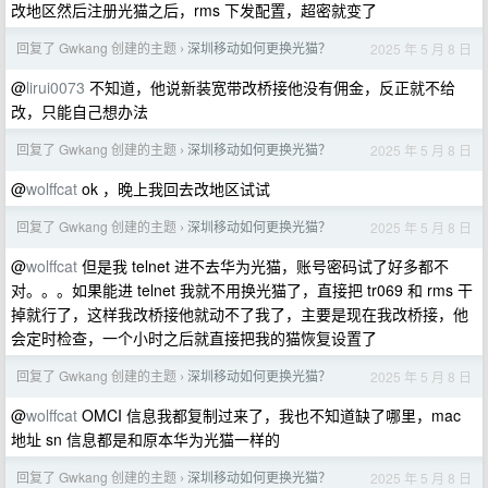
改地区然后注册光猫之后，rms 下发配置，超密就变了
回复了 Gwkang 创建的主题
深圳移动如何更换光猫？
2025 年 5 月 8 日
›
@
lirui0073
不知道，他说新装宽带改桥接他没有佣金，反正就不给
改，只能自己想办法
回复了 Gwkang 创建的主题
深圳移动如何更换光猫？
2025 年 5 月 8 日
›
@
wolffcat
ok ，晚上我回去改地区试试
回复了 Gwkang 创建的主题
深圳移动如何更换光猫？
2025 年 5 月 8 日
›
@
wolffcat
但是我 telnet 进不去华为光猫，账号密码试了好多都不
对。。。如果能进 telnet 我就不用换光猫了，直接把 tr069 和 rms 干
掉就行了，这样我改桥接他就动不了我了，主要是现在我改桥接，他
会定时检查，一个小时之后就直接把我的猫恢复设置了
回复了 Gwkang 创建的主题
深圳移动如何更换光猫？
2025 年 5 月 8 日
›
@
wolffcat
OMCI 信息我都复制过来了，我也不知道缺了哪里，mac
地址 sn 信息都是和原本华为光猫一样的
回复了 Gwkang 创建的主题
深圳移动如何更换光猫？
2025 年 5 月 8 日
›