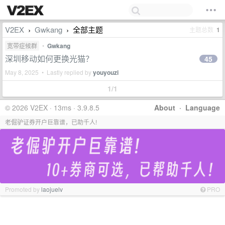
V2EX
Gwkang
全部主题
主题总数
1
›
›
宽带症候群
•
Gwkang
深圳移动如何更换光猫？
45
May 8, 2025 • Lastly replied by
youyouzi
1/1
© 2026 V2EX · 13ms · 3.9.8.5
About
·
Language
老倔驴证券开户巨靠谱，已助千人!
Promoted by
laojuelv
PRO