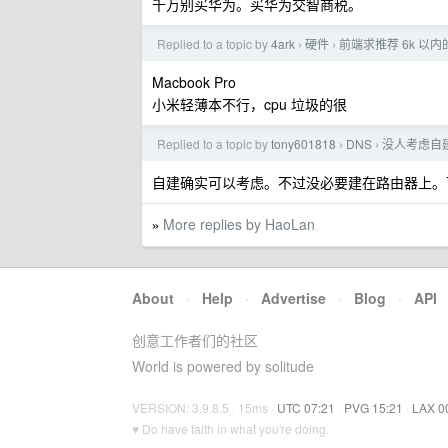
千万别买华为。买华为交智商税。
Replied to a topic by
4ark
硬件
前端求推荐 6k 以
›
›
Macbook Pro
小米轻薄本不行，cpu 垃圾的很
Replied to a topic by
tony601818
DNS
没人考虑自建
›
›
自建确实可以考虑。不过没必要建在路由器上。
More replies by HaoLan
»
About
·
Help
·
Advertise
·
Blog
·
API
创意工作者们的社区
World is powered by solitude
VERSION: 3.9.8.5 · 15ms ·
UTC 07:21
·
PVG 15:21
·
LAX 0
♥ Do have faith in what you're doing.