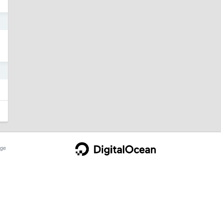
9
9
ge