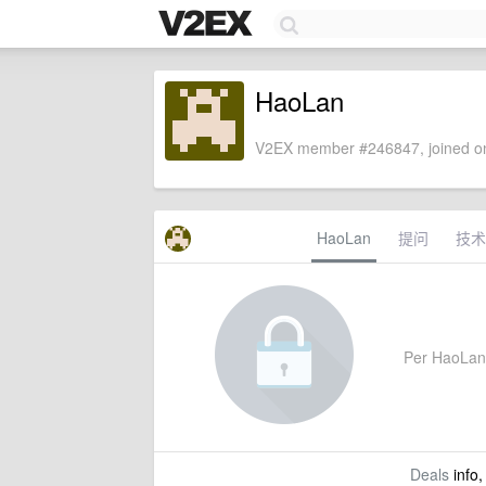
HaoLan
V2EX member #246847, joined on
HaoLan
提问
技术
Per HaoLan's
Deals
info,