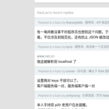
HaoLan's recent replies
Replied to a topic by
NobodyIsMe
程序员
API 验证
›
›
有一堆闲着没事干的程序员也想到这个问题，于是他们规
看。不仅涉及到规范化，还有防止 JSON 被改
Replied to a topic by
kyrre
程序员
有没有一个正式的公
›
›
www.net.cn
我这被解析到 localhost 了
Replied to a topic by
coolair
问与答
确认下 RSA 
›
›
设置两对 keys 不就可以了。
客户端服务端一对，服务端客户端一对
Replied to a topic by
yorkyoung
分享发现
华为 Mat
›
›
本人手持双 p20 老用户在此提醒。