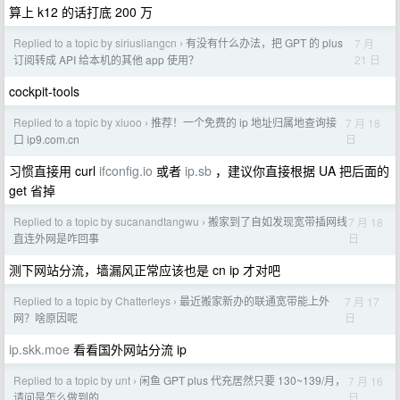
算上 k12 的话打底 200 万
Replied to a topic by siriusliangcn
有没有什么办法，把 GPT 的 plus
7 月
›
21 日
订阅转成 API 给本机的其他 app 使用？
cockpit-tools
Replied to a topic by xiuoo
推荐！一个免费的 ip 地址归属地查询接
7 月 18
›
日
口 ip9.com.cn
习惯直接用 curl
ifconfig.io
或者
ip.sb
，建议你直接根据 UA 把后面的
get 省掉
Replied to a topic by sucanandtangwu
搬家到了自如发现宽带插网线
7 月 18
›
日
直连外网是咋回事
测下网站分流，墙漏风正常应该也是 cn ip 才对吧
Replied to a topic by Chatterleys
最近搬家新办的联通宽带能上外
7 月 17
›
日
网？啥原因呢
ip.skk.moe
看看国外网站分流 ip
Replied to a topic by unt
闲鱼 GPT plus 代充居然只要 130~139/月，
7 月 16
›
日
请问是怎么做到的