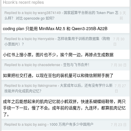
Hconk's recent replies
Replied to a topic by wang3874149
国家超算平台新出的 Token Plan 怎
3 天
›
前
么样？ 对比 opencode go 如何？
coding plan 只能用 MiniMax-M2.5 和 Qwen3-235B-A22B
Replied to a topic by Henryable
怎样收集用于训练的数据集（购物
7 月 30
›
日
小票图片）？
小红书上搜小票，图片也不少，挨个爬一边，再掺点生成数据
Replied to a topic by chaosdefense
豆包与飞书合并！
7 月 30 日
›
如果把社交打通，以现在豆包的装机量可以和微信掰掰手腕了
Replied to a topic by itskingname
大家成年以后，还有没有学什么新
7 月 27
›
日
技能并内化成肌肉记忆？
成年之后能想起来的肌肉记忆就小鹤双拼，快速系蝴蝶结鞋带，两只
手绕一下一拉，慢了不会。成年前的话魔方，九连环，都算肌肉记忆
了。
Replied to a topic by asing
1000 万用户有多少中国用户
7 月 23 日
›