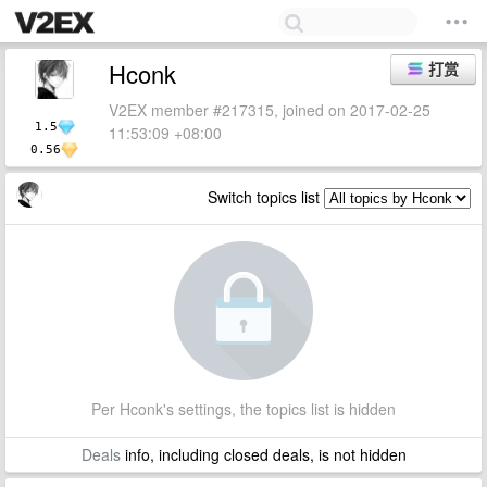
Hconk
打赏
V2EX member #217315, joined on 2017-02-25
1.5
11:53:09 +08:00
0.56
Switch topics list
Per Hconk's settings, the topics list is hidden
Deals
info, including closed deals, is not hidden