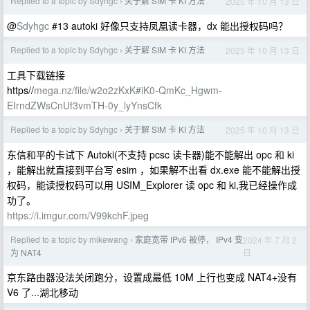
Replied to a topic by Sdyhgc
关于解 SIM 卡 KI 方法
2025 年 10 月 13 日
›
@
Sdyhgc
#13 autoki 好像只支持凤凰读卡器，dx 能出授权码吗？
Replied to a topic by Sdyhgc
关于解 SIM 卡 KI 方法
2025 年 10 月 13 日
›
工具下载链接
https//
mega.nz/file/w2o2zKxK#iK0-QmKc_Hgwm-
EIrndZWsCnUf3vmTH-0y_lyYnsCfk
Replied to a topic by Sdyhgc
关于解 SIM 卡 KI 方法
2025 年 10 月 13 日
›
东信和平的卡试下 Autoki(不支持 pcsc 读卡器)能不能解出 opc 和 ki
，能解出就直接到平台写 esim ，如果解不出看 dx.exe 能不能解出授
权码，能读授权码可以用 USIM_Explorer 读 opc 和 ki,我已经操作成
功了。
https://i.imgur.com/V99kchF.jpeg
Replied to a topic by mikewang
家庭宽带 IPv6 被停， IPv4 变
2024 年 7 月 2
›
日
为 NAT4
京东路由器没法关闭跑分，设置成最低 10M 上行也变成 NAT4+没有
V6 了...湖北移动