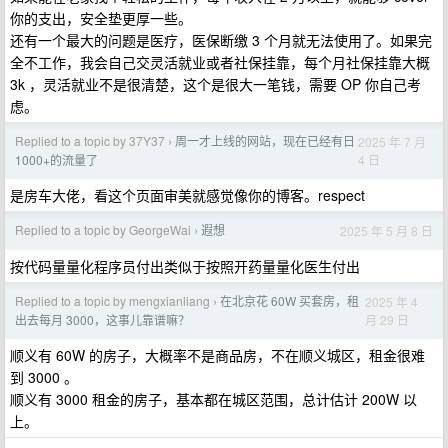
你的支出，安全垫更厚一些。
还有一个最大的问题是医疗，医保断缴 3 个月就无法使用了。如果完
全不工作，我会自己交灵活就业或者社保挂靠，每个月社保挂靠大概
3k ，灵活就业不是很清楚，这个是很大一笔钱，需要 OP 你自己考
虑。
Replied to a topic by 37Y37
周一才上线的网站，现在已经有日
2025 年 7 月
›
4 日
1000+的流量了
是房车大佬，看这个页面审美就感觉像你的博客。respect
Replied to a topic by GeorgeWai
遐想
2025 年 5 月 8 日
›
按代码量量化程序员付出类似于按照开药量量化医生付出
Replied to a topic by mengxianliang
在北京花 60W 买套房，租
2025 年 4
›
月 29 日
出去每月 3000，这事儿靠谱嘛？
顺义有 60W 的房子，大概率不是商品房，不在顺义城区，租金很难
到 3000 。
顺义有 3000 租金的房子，基本都在城区范围，总计估计 200W 以
上。