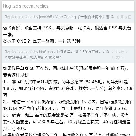
Hug125's recent replies
Replied to a topic by joyce95
Vibe Coding 了一個真正的小紅書 🐶
6 月 6 日
›
做的真好，能否支持 RSS ，每天更新一张卡片，很适合 RSS 每天看
一张。
类似于 ONE 的 每天一张图，一句话 那种。
Replied to a topic by NoCash
工作 6 年，攒了 50 万存款，可以
2025 年 7
›
月 22 日
回家躺平或者寻找人生新的意义吗？
如果我是单身 50 万存款，回小城市生活(我老家房租一年 6k-1 万)，
我会这样规划
1 、 拿 40 万买中证红利指数，每年股息率 2%-4%吧，每年分红是
1.6 万，如果分红不够，说明红利在涨，就卖出一部分；总的拿出 1.6
万
2 、 预估一下每个月的花销，吃饭控制在 1k 以内，日常+爱好控制在
1k 以内 尽量每年花销 2.4 万，再加上房租 1 万，每年花销 3.5 万。
3 、 综合一和二 每年的现金流是-2 万，如果不工作，不生病，没有
其他大额支出，可以撑 5 年左右，10 万现金会花完，40 万红利最差
预计亏 40%
如果能在老家找个轻松的工作，每年收入在 2 万以上，就能够 cover