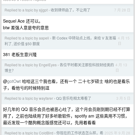
Replied to a topic by sjjgpt
收到律师函了，不让用了
7 月 28 日
›
Sequel Ace 还可以。
btw 差强人意是夸的意思
Replied to a topic by aapeli
新 Codex 中转站点上线，来给 V 友发福
4 月 15
›
日
利了, 送价值 $50 额度
381 老板生意兴隆
Replied to a topic by EngelEyes
各位平时都关注那些科技财经类的
4 月 13
›
日
博主？
@
gotOwt
哈哈这三个我也看，还有一个 二十七岁硕士 啥的也是看乐
子，看他亏的时候特别逗
Replied to a topic by wayfarer
QQ 音乐吃相太难看了
3 月 5 日
›
好几年的 QQ 音乐会员也被恶心吐了，这个月会员刚到期已经不打算
用了，之前也陆续用了好多听歌软件，spotify am 这些真用不习惯，
最近发现一个酷狗概念版感觉还可以，先用着看看
Replied to a topic by ColdBird
你现在的工作状态怎么样，希
2025 年 9 月 28
›