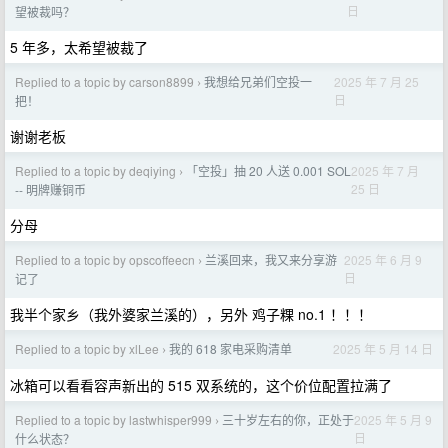
日
望被裁吗？
5 年多，太希望被裁了
Replied to a topic by carson8899
我想给兄弟们空投一
2025 年 7 月 25
›
日
把！
谢谢老板
Replied to a topic by deqiying
「空投」抽 20 人送 0.001 SOL
2025 年 7 月
›
25 日
-- 明牌赚铜币
分母
Replied to a topic by opscoffeecn
兰溪回来，我又来分享游
2025 年 6 月 9
›
日
记了
我半个家乡（我外婆家兰溪的），另外 鸡子粿 no.1 ！！！
Replied to a topic by xlLee
我的 618 家电采购清单
2025 年 5 月 14 日
›
冰箱可以看看容声新出的 515 双系统的，这个价位配置拉满了
Replied to a topic by lastwhisper999
三十岁左右的你，正处于
2025 年 5 月 9
›
日
什么状态？