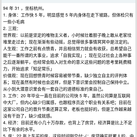
94 年 31 ，坐标杭州。
1. 身体：工作快 5 年，明显感觉 5 年内身体在走下坡路，但体检只有
一些小毛病
2. 三观：
世界观：以前是坚定的唯物主义者，小时候壮着胆子晚上敢从老家坟
堆里走过去；现在渐渐有些动摇，总觉得很多事情冥冥中是注定的。
人生观：工作之前有点愤青，并且相信努力就会有收获，总希望自己
能干一番所谓的大事业，追求「自我实现」；现在见过社会上各种事
之后逐渐躺平，也经常会陷入对生命的意义这些问题的思考里耗费精
力，开始追求「知足常乐」
价值观：现在回想愤青时候容易被带节奏，缺少独立自主的评判体
系；现在虽然有时候也会这样，但是下意识里会控制自己保持中立。
从小到大潜意识里会有一套自己的道德标准约束自己。
3. 工作：20 年毕业一直在目前的公司快 5 年，虽然公司算是互联网
中大厂，但内心缺少归属感，也跟程序员这个职业有关系吧；目前在
这家公司自己的晋升节奏还算正常，老板也挺好的，但是工作越来越
没有干劲了，缺少成就感。
4. 经济：目前还有小几十万存款，也背上了房贷，经济算是比上不足
比下有余的水平。
5. 房：22 年上车买的房，这段时间刚交付:-(；房贷确实挺累人的，中