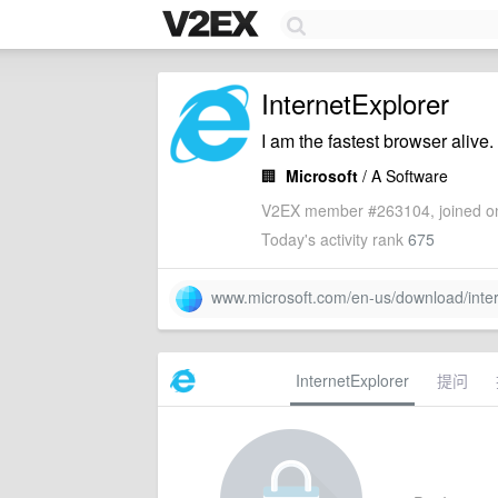
InternetExplorer
I am the fastest browser alive.
🏢
Microsoft
/ A Software
V2EX member #263104, joined on
Today's activity rank
675
www.microsoft.com/en-us/download/inter
InternetExplorer
提问