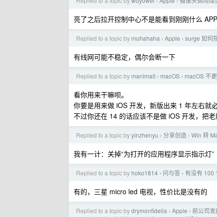
Replied to a topic by
woyowei
Apple
摄像头调用绿
›
›
亮了之后拉开控制中心不是能看到刚刚什么 APP
Replied to a topic by
muhahaha
Apple
surge 
›
›
有线网可能不稳定，偶尔会断一下
Replied to a topic by
manimalt
macOS
macOS 
›
›
看你用来干嘛呗。
你要是用来做 iOS 开发，新版出来 1 年左右
不过你还在 14 的话应该不是做 iOS 开发
Replied to a topic by
yinzhenyu
分享创造
Win 转
›
›
我有一计：关掉“为打开的应用程序显示指示灯”
Replied to a topic by
hoko1814
问与答
有没有 10
›
›
有的，三星 micro led 电视，性价比是没有的
Replied to a topic by
drymonfidelia
Apple
前公司发的
›
›