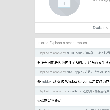
Per Internet
Deals
info,
InternetExplorer's recent replies
Replied to a topic by
shuiduoduo
问与答
云闪付 近
›
›
有没有可能是因为你开了 GKD ，这东西又能
Replied to a topic by
N1c
Apple
求教，适合 AI Cod
›
›
@
rrubick
#2 你这 WindowServer 看着有
Replied to a topic by
crocoBaby
程序员
想要重构屎
›
›
经验就是不要动