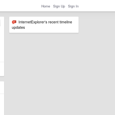
Home
Sign Up
Sign In
InternetExplorer's recent timeline
updates