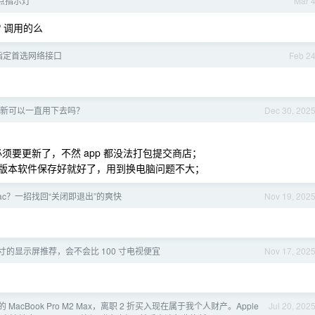
点指示灯
Mar 
 调用的么
如何指定首选网络接口
Feb 2
不更新可以一直用下去吗？
Dec 30, 202
就必须要更新了，不然 app 都没法打包提交商店；
，把老版本软件保存好就好了，用到换电脑问题不大；
 Mac？一招找回“关闭即退出”的爽快
Nov 19, 202
0 寸的显示屏推荐，会不会比 100 寸电视便宜
Nov 17, 202
 MacBook Pro M2 Max，离职 2 折买入现在属于我个人财产。Apple
Jul 20, 202