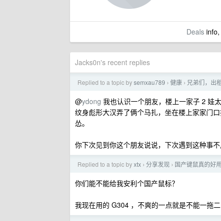
Deals
info,
Jacks0n's recent replies
Replied to a topic by
semxau789
健康
兄弟们，出
›
›
@
ydong
我也认识一个朋友，楼上一家子 2 娃
纹身彪形大汉弄了俩个马扎，坐在楼上家家门口抽
怂。
你下次见到你这个朋友说说，下次遇到这种事不
Replied to a topic by
xtx
分享发现
国产键鼠真的好
›
›
你们能不能给我安利个国产鼠标？
我现在用的 G304 ，不爽的一点就是不能一