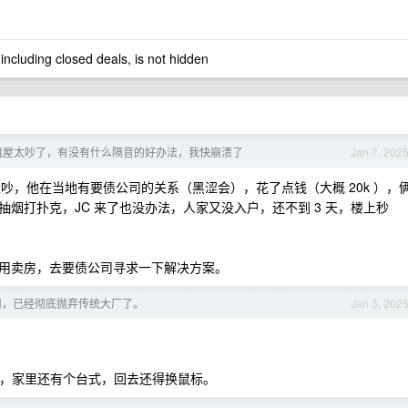
 including closed deals, is not hidden
租屋太吵了，有没有什么隔音的好办法，我快崩溃了
Jan 7, 202
太吵，他在当地有要债公司的关系（黑涩会），花了点钱（大概 20k ），
烟打扑克，JC 来了也没办法，人家又没入户，还不到 3 天，楼上秒
用卖房，去要债公司寻求一下解决方案。
用，已经彻底抛弃传统大厂了。
Jan 3, 202
拖二，家里还有个台式，回去还得换鼠标。