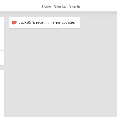
Home
Sign Up
Sign In
Jacks0n's recent timeline updates