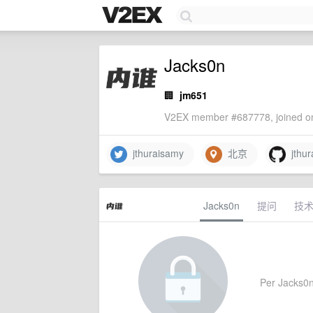
Jacks0n
🏢
jm651
V2EX member #687778, joined on
jthuraisamy
北京
jthur
Jacks0n
提问
技
Per Jacks0n'