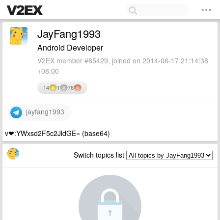
JayFang1993
Android Developer
V2EX member #65429, joined on 2014-06-17 21:14:38
+08:00
14
1
76
jayfang1993
v❤:YWxsd2F5c2JldGE= (base64)
Switch topics list