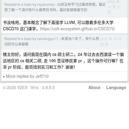
2023 年
Replied to a topic by myJourney
以前没有学习过编译原理，最近
›
12 月 11
想了解一下请问有什么推荐的书吗，最好能够跟着写的
日
书没啥用，基本概念了解下直接学 LLVM, 可以跟着多伦多大学
CSCD70 这门课学，
https://uoft-ecosystem.github.io/CSCD70/
Replied to a topic by caixiangyu17
来澳洲八年了，有什么想
2022 年 10 月
›
22 日
问的可以来聊聊
楼主你好，请问我现在国内 cs 硕士研二，24 年过去去西澳读一个偏
远地区的 cs 相关二硕, 走 190 签证移民拿 pr ，这个操作可行嘛？在
非 pr 阶段，能否找到实习和工作？谢谢！
More replies by Jeff710
»
© 2026 V2EX · 9ms · 3.9.8.5
About
·
Language