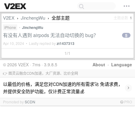
V2EX
JinchengWu
全部主题
主题总数
1
›
›
iPhone
•
JinchengWu
有没有人遇到 airpods 无法自动切换的 bug？
5
Apr 10, 2024 • Lastly replied by
zt1437313
1/1
© 2026 V2EX · 7ms · 3.9.8.5
About
·
Language
👉 图灵云融合CDN加速，大厂资源、比价全网
以最低的价格，满足您对CDN加速的所有需求🚀 免请求费，
›
并提供安全防护功能，仅计费正常流量💰
Promoted by
SCDN
PRO