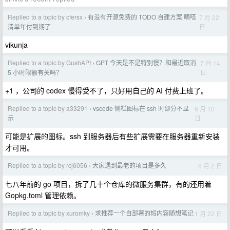
Replied to a topic by cfersx
有没有开源免费的 TODO 自建方案 嘀嗒
7 月 22
›
日
清单年付到期了
vikunja
Replied to a topic by GushAPI
GPT 今天是不是特别慢？和最近取消
7 月 14
›
日
5 小时限额有关吗？
+1 ，公司的 codex 慢得受不了，只好用自己的 AI 付费上班了。
Replied to a topic by a33291
vscode 侧栏图标在 ssh 时部分不显
6 月 10
›
日
示
可能是扩展的图标。ssh 到服务器后有些扩展需要在服务器重新安装
才可用。
Replied to a topic by rcj6056
大家遇到最老的项目是多久
6 月 2 日
›
七八年前的 go 项目，拆了几十个仓库的微服务集群，有的还用着
Gopkg.toml 管理依赖。
Replied to a topic by xuromky
求推荐一个自部署的短内容随想笔记
1 月 22 日
›