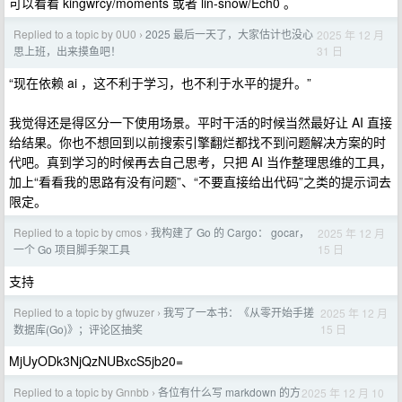
可以看看 kingwrcy/moments 或者 lin-snow/Ech0 。
Replied to a topic by 0U0
2025 最后一天了，大家估计也没心
2025 年 12 月
›
31 日
思上班，出来摸鱼吧！
“现在依赖 ai ，这不利于学习，也不利于水平的提升。”
我觉得还是得区分一下使用场景。平时干活的时候当然最好让 AI 直接
给结果。你也不想回到以前搜索引擎翻烂都找不到问题解决方案的时
代吧。真到学习的时候再去自己思考，只把 AI 当作整理思维的工具，
加上“看看我的思路有没有问题”、“不要直接给出代码”之类的提示词去
限定。
Replied to a topic by cmos
我构建了 Go 的 Cargo： gocar，
2025 年 12 月
›
15 日
一个 Go 项目脚手架工具
支持
Replied to a topic by gfwuzer
我写了一本书：《从零开始手搓
2025 年 12 月
›
15 日
数据库(Go)》；评论区抽奖
MjUyODk3NjQzNUBxcS5jb20=
Replied to a topic by Gnnbb
各位有什么写 markdown 的方
2025 年 12 月 10
›