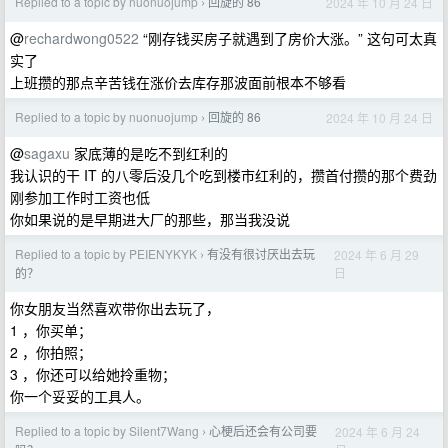
Replied to a topic by nuonuojump
回旋的 86
2024 年 10 月 24 日
›
@
rechardwong0522
“刚存钱买房子就遇到了房价大涨。” 这句可太真
实了
上班攒的那点辛苦钱在涨价去库存那波面前根本不够看
Replied to a topic by nuonuojump
回旋的 86
2024 年 10 月 24 日
›
@
sagaxu
家底薄的是吃不到红利的
我认识的干 IT 的八零后没几个吃到楼市红利的，攒首付攒的那个费劲
刚参加工作时工资也低
你如果说的是早期进大厂的那些，那当我没说
Replied to a topic by PEIENYKYK
有没有很讨厌出去玩
2024 年 6 月 29
›
日
的？
你女朋友当然喜欢带你出去玩了，
1 ，你买单；
2 ，你拍照；
3 ，你还可以给她拎重物；
你一个妥妥的工具人。
Replied to a topic by Silent7Wang
心梗后还会有公司要
2024 年 6 月 24
›