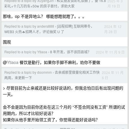
Replied to a topic by XuyangJin
和女朋友谈彩礼谈崩了，要 16.8
2025 年 3
›
月 19 日
彩礼+十几万的车+50w 的房子首付，求助大家
那啥，op 不是异地么？ 哪能想蹬就蹬了。。。
Replied to a topic by anders888
[远程招聘] 互联网寒冬，
2024 年 12
›
月 28 日
WEB3 火热🔥招聘人才，评论抽奖 U 了
围观
Replied to a topic by Ytiaoa
8 年开发，该不该回县城？
2024 年 11 月 9 日
›
@
Ytiaoa
餐饮是勤行，如果你手脚不麻利，劝你不要做
Replied to a topic by doommm
去亲戚那里做量化相关工作快
2024 年 11 月
›
6 日
两周，来更新一下
> 尽管目前为止亲戚还是比较好说话的，但我总怕日后有出现问题的
一天。
会不会是因为目前你还处在这三个月的 “不签合同没有工资” 所谓的试
用期内，所以才比较好说话？
如果你从他手里开始领工资了，你觉得还能好说话吗？