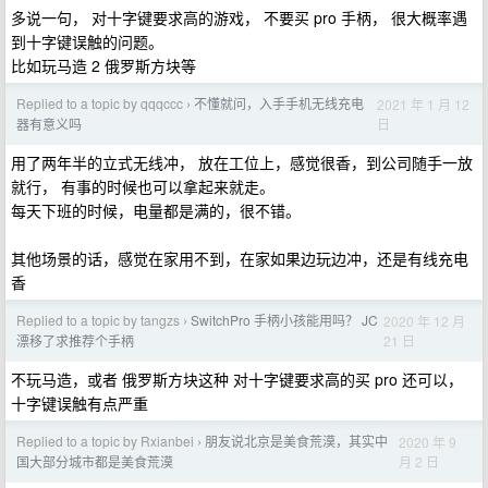
多说一句， 对十字键要求高的游戏， 不要买 pro 手柄， 很大概率遇
到十字键误触的问题。
比如玩马造 2 俄罗斯方块等
Replied to a topic by qqqccc
不懂就问，入手手机无线充电
2021 年 1 月 12
›
日
器有意义吗
用了两年半的立式无线冲， 放在工位上，感觉很香，到公司随手一放
就行， 有事的时候也可以拿起来就走。
每天下班的时候，电量都是满的，很不错。
其他场景的话，感觉在家用不到，在家如果边玩边冲，还是有线充电
香
Replied to a topic by tangzs
SwitchPro 手柄小孩能用吗？ JC
2020 年 12 月
›
21 日
漂移了求推荐个手柄
不玩马造，或者 俄罗斯方块这种 对十字键要求高的买 pro 还可以，
十字键误触有点严重
Replied to a topic by Rxianbei
朋友说北京是美食荒漠，其实中
2020 年 9
›
月 2 日
国大部分城市都是美食荒漠