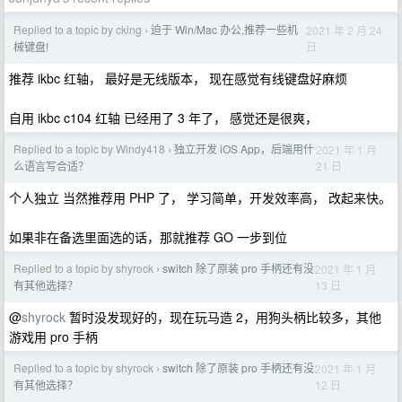
Replied to a topic by cking
迫于 Win/Mac 办公,推荐一些机
2021 年 2 月 24
›
日
械键盘!
推荐 ikbc 红轴， 最好是无线版本， 现在感觉有线键盘好麻烦
自用 ikbc c104 红轴 已经用了 3 年了， 感觉还是很爽，
Replied to a topic by Windy418
独立开发 iOS App，后端用什
2021 年 1 月
›
21 日
么语言写合适？
个人独立 当然推荐用 PHP 了， 学习简单，开发效率高， 改起来快。
如果非在备选里面选的话，那就推荐 GO 一步到位
Replied to a topic by shyrock
switch 除了原装 pro 手柄还有没
2021 年 1 月
›
13 日
有其他选择？
@
shyrock
暂时没发现好的，现在玩马造 2，用狗头柄比较多，其他
游戏用 pro 手柄
Replied to a topic by shyrock
switch 除了原装 pro 手柄还有没
2021 年 1 月
›
12 日
有其他选择？