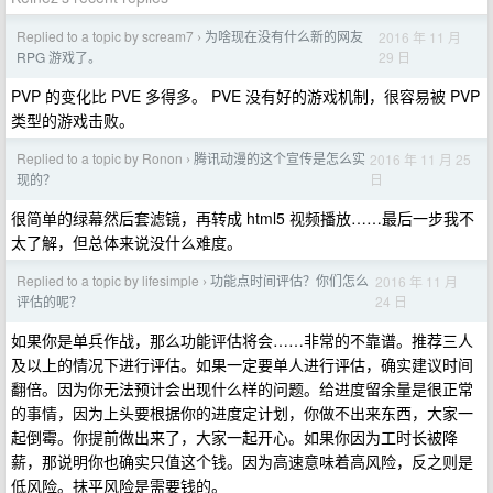
Replied to a topic by scream7
为啥现在没有什么新的网友
2016 年 11 月
›
29 日
RPG 游戏了。
PVP 的变化比 PVE 多得多。 PVE 没有好的游戏机制，很容易被 PVP
类型的游戏击败。
Replied to a topic by Ronon
腾讯动漫的这个宣传是怎么实
2016 年 11 月 25
›
日
现的？
很简单的绿幕然后套滤镜，再转成 html5 视频播放……最后一步我不
太了解，但总体来说没什么难度。
Replied to a topic by lifesimple
功能点时间评估？你们怎么
2016 年 11 月
›
24 日
评估的呢？
如果你是单兵作战，那么功能评估将会……非常的不靠谱。推荐三人
及以上的情况下进行评估。如果一定要单人进行评估，确实建议时间
翻倍。因为你无法预计会出现什么样的问题。给进度留余量是很正常
的事情，因为上头要根据你的进度定计划，你做不出来东西，大家一
起倒霉。你提前做出来了，大家一起开心。如果你因为工时长被降
薪，那说明你也确实只值这个钱。因为高速意味着高风险，反之则是
低风险。抹平风险是需要钱的。