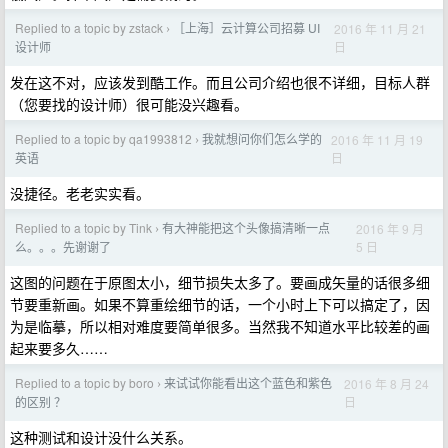
Replied to a topic by zstack
［上海］云计算公司招募 UI
2016 年 11 月 21
›
日
设计师
发在这不对，应该发到酷工作。而且公司介绍也很不详细，目标人群
（您要找的设计师）很可能没兴趣看。
Replied to a topic by qa1993812
我就想问你们怎么学的
2016 年 11 月 19
›
日
英语
没捷径。老老实实看。
Replied to a topic by Tink
有大神能把这个头像搞清晰一点
2016 年 9 月
›
5 日
么。。。先谢谢了
这图的问题在于原图太小，细节损失太多了。要画成矢量的话很多细
节要重新画。如果不算重绘细节的话，一个小时上下可以搞定了，因
为是临摹，所以相对难度要简单很多。当然我不知道水平比较差的画
起来要多久……
Replied to a topic by boro
来试试你能看出这个蓝色和紫色
2016 年 8 月 24
›
日
的区别 ？
这种测试和设计没什么关系。