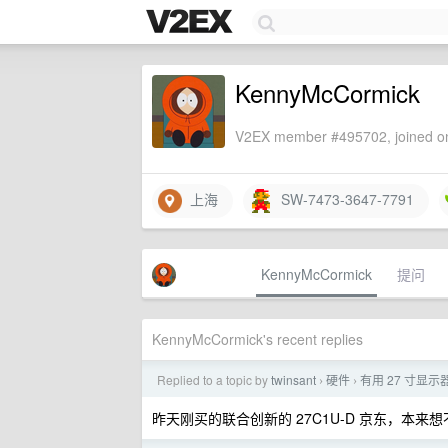
KennyMcCormick
V2EX member #495702, joined on
上海
SW-7473-3647-7791
KennyMcCormick
提问
KennyMcCormick's recent replies
Replied to a topic by
twinsant
硬件
有用 27 寸显
›
›
昨天刚买的联合创新的 27C1U-D 京东，本