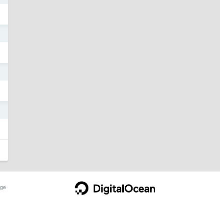
2
2
2
ge