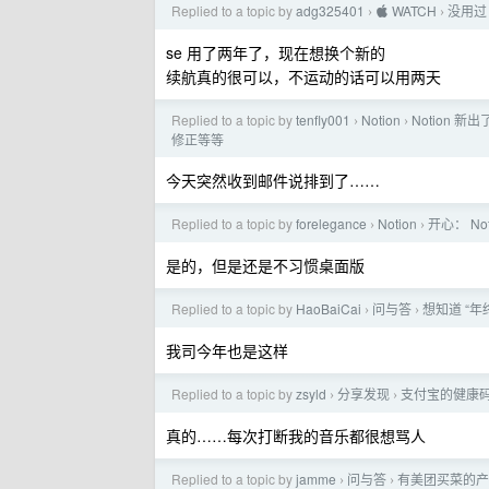
Replied to a topic by
adg325401
 WATCH
没用过
›
›
se 用了两年了，现在想换个新的
续航真的很可以，不运动的话可以用两天
Replied to a topic by
tenfly001
Notion
Notion 
›
›
修正等等
今天突然收到邮件说排到了……
Replied to a topic by
forelegance
Notion
开心： No
›
›
是的，但是还是不习惯桌面版
Replied to a topic by
HaoBaiCai
问与答
想知道 “年
›
›
我司今年也是这样
Replied to a topic by
zsyld
分享发现
支付宝的健康
›
›
真的……每次打断我的音乐都很想骂人
Replied to a topic by
jamme
问与答
有美团买菜的产
›
›