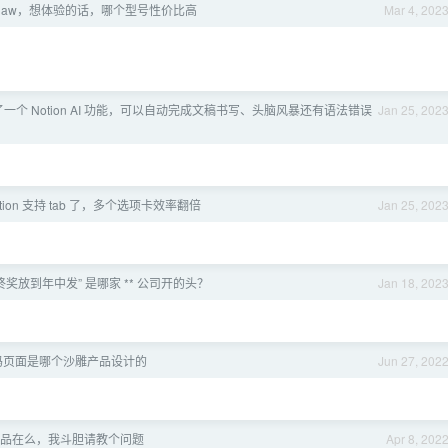
 aw，想体验的话，哪个型号性价比高
Mar 4, 202
新出了一个 Notion AI 功能，可以自动完成文稿书写、头脑风暴还有语法错误
Jan 25, 202
tion 支持 tab 了，多个选项卡效率翻倍
Jan 25, 202
终奖放到年中发” 是哪家 ** 公司开的头？
Jan 18, 202
码页面是哪个沙雕产品设计的
Jun 27, 202
品在么，我斗胆请教个问题
Apr 8, 202