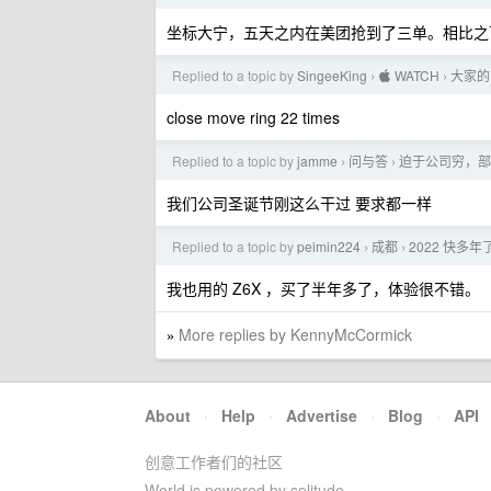
坐标大宁，五天之内在美团抢到了三单。相比之
Replied to a topic by
SingeeKing
 WATCH
大家的
›
›
close move ring 22 times
Replied to a topic by
jamme
问与答
迫于公司穷，部
›
›
我们公司圣诞节刚这么干过 要求都一样
Replied to a topic by
peimin224
成都
2022 快
›
›
我也用的 Z6X ，买了半年多了，体验很不错。
More replies by KennyMcCormick
»
About
·
Help
·
Advertise
·
Blog
·
API
创意工作者们的社区
World is powered by solitude